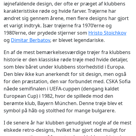
iøjnefaldende design, der ofte er præget af klubbens
karakteristiske røde og hvide farver. Trøjerne har
ændret sig gennem årene, men flere designs har gjort
et varigt indtryk. Især trøjerne fra 1970’erne og
1980’erne, der prydede stjerner som
Hristo Stoichkov
og
Dimitar Berbatov
, er blevet legendariske.
En af de mest bemærkelsesværdige trøjer fra klubbens
historie er den klassiske røde trøje med hvide detaljer,
som blev båret under klubbens storhedstid i Europa.
Den blev ikke kun anerkendt for sit design, men også
for den præstation, den var forbundet med. CSKA Sofia
nåede semifinalen i UEFA-cuppen (dengang kaldet
European Cup) i 1982, hvor de spillede mod den
berømte klub, Bayern München. Denne trøje blev et
symbol på håb og stolthed for mange bulgarere.
I de senere år har klubben genudgivet nogle af de mest
elskede retro-designs, hvilket har gjort det muligt for