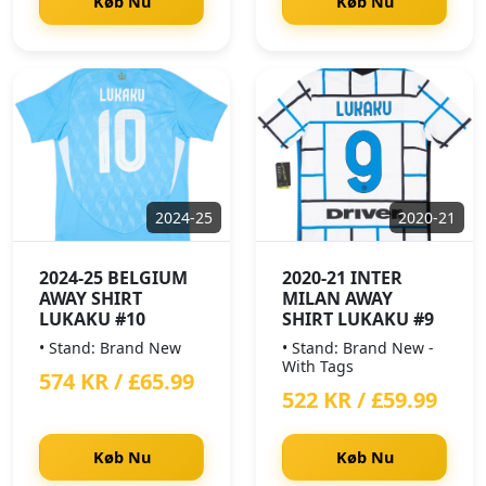
Køb Nu
Køb Nu
2024-25
2020-21
2024-25 BELGIUM
2020-21 INTER
AWAY SHIRT
MILAN AWAY
LUKAKU #10
SHIRT LUKAKU #9
• Stand: Brand New
• Stand: Brand New -
With Tags
574 KR / £65.99
522 KR / £59.99
Køb Nu
Køb Nu