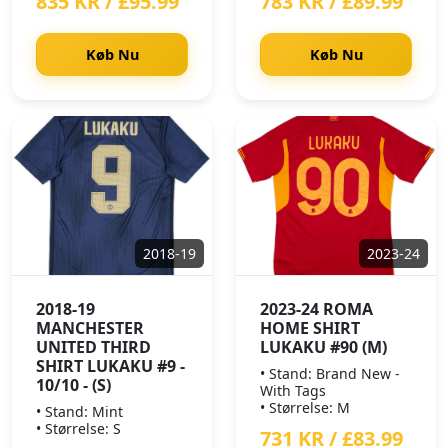
835 KR / £95.99
783 KR / £89.99
Køb Nu
Køb Nu
2018-19
2023-24
2018-19
2023-24 ROMA
MANCHESTER
HOME SHIRT
UNITED THIRD
LUKAKU #90 (M)
SHIRT LUKAKU #9 -
• Stand: Brand New -
10/10 - (S)
With Tags
• Størrelse: M
• Stand: Mint
• Størrelse: S
731 KR / £83.99