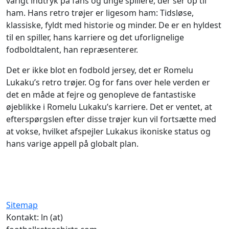
varigt indtryk på fans og unge spillere, der ser op til
ham. Hans retro trøjer er ligesom ham: Tidsløse,
klassiske, fyldt med historie og minder. De er en hyldest
til en spiller, hans karriere og det uforlignelige
fodboldtalent, han repræsenterer.
Det er ikke blot en fodbold jersey, det er Romelu
Lukaku’s retro trøjer. Og for fans over hele verden er
det en måde at fejre og genopleve de fantastiske
øjeblikke i Romelu Lukaku’s karriere. Det er ventet, at
efterspørgslen efter disse trøjer kun vil fortsætte med
at vokse, hvilket afspejler Lukakus ikoniske status og
hans varige appell på globalt plan.
Sitemap
Kontakt: ln (at)