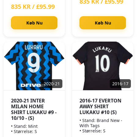
835 KR / £95.99
835 KR / £95.99
Køb Nu
Køb Nu
2020-21
2016-17
2020-21 INTER
2016-17 EVERTON
MILAN HOME
AWAY SHIRT
SHIRT LUKAKU #9 -
LUKAKU #10 (S)
10/10 - (S)
• Stand: Brand New -
With Tags
• Stand: Mint
• Størrelse: S
• Størrelse: S