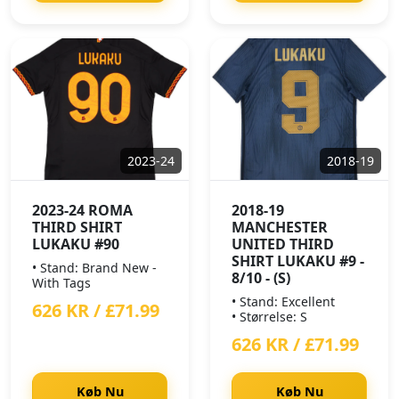
2023-24
2018-19
2023-24 ROMA
2018-19
THIRD SHIRT
MANCHESTER
LUKAKU #90
UNITED THIRD
SHIRT LUKAKU #9 -
• Stand: Brand New -
8/10 - (S)
With Tags
• Stand: Excellent
626 KR / £71.99
• Størrelse: S
626 KR / £71.99
Køb Nu
Køb Nu