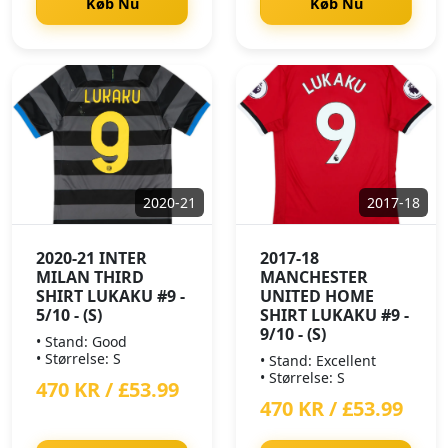
Køb Nu
Køb Nu
2020-21
2017-18
2020-21 INTER
2017-18
MILAN THIRD
MANCHESTER
SHIRT LUKAKU #9 -
UNITED HOME
5/10 - (S)
SHIRT LUKAKU #9 -
9/10 - (S)
• Stand: Good
• Størrelse: S
• Stand: Excellent
• Størrelse: S
470 KR / £53.99
470 KR / £53.99