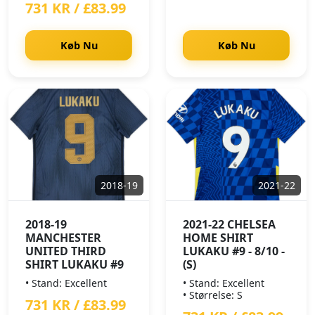
731 KR / £83.99
Køb Nu
Køb Nu
2018-19
2021-22
2018-19
2021-22 CHELSEA
MANCHESTER
HOME SHIRT
UNITED THIRD
LUKAKU #9 - 8/10 -
SHIRT LUKAKU #9
(S)
• Stand: Excellent
• Stand: Excellent
• Størrelse: S
731 KR / £83.99