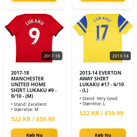
2017-18
2013-14
2017-18
2013-14 EVERTON
MANCHESTER
AWAY SHIRT
UNITED HOME
LUKAKU #17 - 6/10
SHIRT LUKAKU #9 -
- (L)
9/10 - (M)
• Stand: Very Good
• Størrelse: L
• Stand: Excellent
• Størrelse: M
522 KR / £59.99
522 KR / £59.99
Køb Nu
Køb Nu