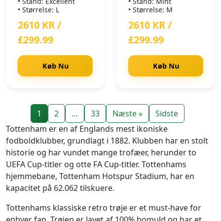
• Stand: Excellent
• Stand: Mint
• Størrelse: L
• Størrelse: M
2610 KR /
2610 KR /
£299.99
£299.99
Køb Nu
Køb Nu
1
2
…
33
Næste »
Sidste
Tottenham er en af Englands mest ikoniske
fodboldklubber, grundlagt i 1882. Klubben har en stolt
historie og har vundet mange trofæer, herunder to
UEFA Cup-titler og otte FA Cup-titler. Tottenhams
hjemmebane, Tottenham Hotspur Stadium, har en
kapacitet på 62.062 tilskuere.
Tottenhams klassiske retro trøje er et must-have for
enhver fan. Trøjen er lavet af 100% bomuld og har et