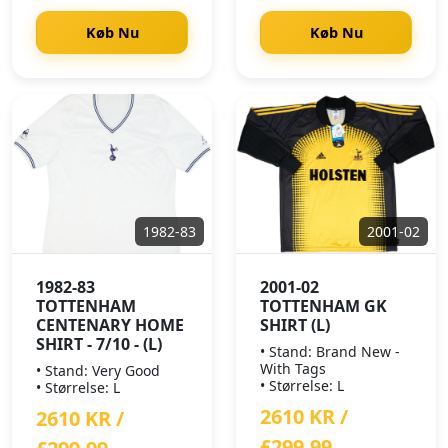
Køb Nu
Køb Nu
1982-83
2001-02
1982-83
2001-02
TOTTENHAM
TOTTENHAM GK
CENTENARY HOME
SHIRT (L)
SHIRT - 7/10 - (L)
• Stand: Brand New -
With Tags
• Stand: Very Good
• Størrelse: L
• Størrelse: L
2610 KR /
2610 KR /
£299.99