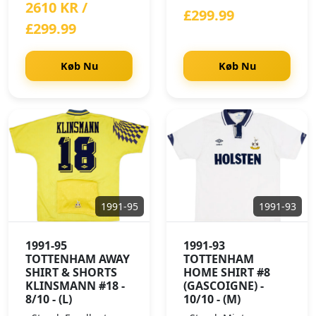
2610 KR /
£299.99
£299.99
Køb Nu
Køb Nu
1991-95
1991-93
1991-95
1991-93
TOTTENHAM AWAY
TOTTENHAM
SHIRT & SHORTS
HOME SHIRT #8
KLINSMANN #18 -
(GASCOIGNE) -
8/10 - (L)
10/10 - (M)