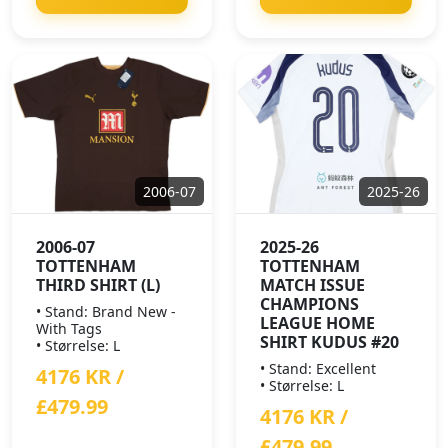
2006-07
2025-26
2006-07
2025-26
TOTTENHAM
TOTTENHAM
THIRD SHIRT (L)
MATCH ISSUE
CHAMPIONS
• Stand: Brand New -
LEAGUE HOME
With Tags
SHIRT KUDUS #20
• Størrelse: L
• Stand: Excellent
4176 KR /
• Størrelse: L
£479.99
4176 KR /
£479.99