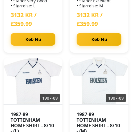
• Stand: Very Good
• Stand: Excellent
• Størrelse: L
• Størrelse: M
3132 KR /
3132 KR /
£359.99
£359.99
Køb Nu
Køb Nu
1987-89
1987-89
1987-89
1987-89
TOTTENHAM
TOTTENHAM
HOME SHIRT - 8/10
HOME SHIRT - 8/10
- (L)
- (M)