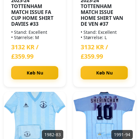
2023-24
2023-24
TOTTENHAM
TOTTENHAM
MATCH ISSUE FA
MATCH ISSUE
CUP HOME SHIRT
HOME SHIRT VAN
DAVIES #33
DE VEN #37
• Stand: Excellent
• Stand: Excellent
• Størrelse: M
• Størrelse: L
3132 KR /
3132 KR /
£359.99
£359.99
Køb Nu
Køb Nu
1982-83
1991-94