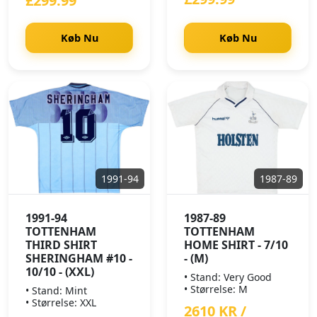
£299.99
Køb Nu
Køb Nu
1991-94
1987-89
1991-94
1987-89
TOTTENHAM
TOTTENHAM
THIRD SHIRT
HOME SHIRT - 7/10
SHERINGHAM #10 -
- (M)
10/10 - (XXL)
• Stand: Very Good
• Størrelse: M
• Stand: Mint
• Størrelse: XXL
2610 KR /