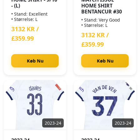
- (L)
HOME SHIRT
BENTANCUR #30
• Stand: Excellent
• Størrelse: L
• Stand: Very Good
• Størrelse: L
3132 KR /
3132 KR /
£359.99
£359.99
Køb Nu
Køb Nu
2023-24
2023-24