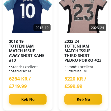
2018-19
2023-24
2018-19
2023-24
TOTTENHAM
TOTTENHAM
MATCH ISSUE
MATCH ISSUE
AWAY SHIRT KANE
THIRD SHIRT
#10
PEDRO PORRO #23
• Stand: Excellent
• Stand: Excellent
• Størrelse: M
• Størrelse: M
6264 KR /
5220 KR /
£719.99
£599.99
Køb Nu
Køb Nu