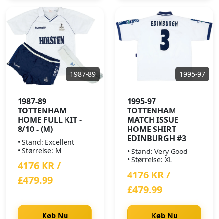
1987-89
1995-97
1987-89
1995-97
TOTTENHAM
TOTTENHAM
HOME FULL KIT -
MATCH ISSUE
8/10 - (M)
HOME SHIRT
EDINBURGH #3
• Stand: Excellent
• Størrelse: M
• Stand: Very Good
• Størrelse: XL
4176 KR /
4176 KR /
£479.99
£479.99
Køb Nu
Køb Nu