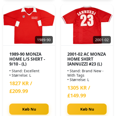
1989-90
2001-02
1989-90 MONZA
2001-02 AC MONZA
HOME L/S SHIRT -
HOME SHIRT
9/10 - (L)
IANNUZZI #23 (L)
• Stand: Excellent
• Stand: Brand New -
• Størrelse: L
With Tags
• Størrelse: L
1827 KR /
1305 KR /
£209.99
£149.99
Køb Nu
Køb Nu