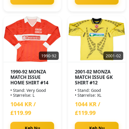
1990-92
2001-02
1990-92 MONZA
2001-02 MONZA
MATCH ISSUE
MATCH ISSUE GK
HOME SHIRT #14
SHIRT #12
• Stand: Very Good
• Stand: Good
• Størrelse: L
• Størrelse: XL
1044 KR /
1044 KR /
£119.99
£119.99
Køb Nu
Køb Nu