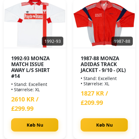
1992-93
1987-88
1992-93 MONZA
1987-88 MONZA
MATCH ISSUE
ADIDAS TRACK
AWAY L/S SHIRT
JACKET - 9/10 - (XL)
#14
• Stand: Excellent
• Størrelse: XL
• Stand: Excellent
• Størrelse: XL
1827 KR /
2610 KR /
£209.99
£299.99
Køb Nu
Køb Nu