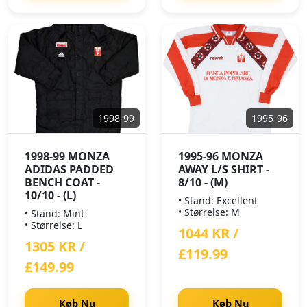
1998-99
1995-96
1998-99 MONZA
1995-96 MONZA
ADIDAS PADDED
AWAY L/S SHIRT -
BENCH COAT -
8/10 - (M)
10/10 - (L)
• Stand: Excellent
• Størrelse: M
• Stand: Mint
• Størrelse: L
1044 KR /
1305 KR /
£119.99
£149.99
Køb Nu
Køb Nu