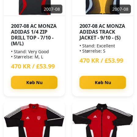
2007-08
2007-08
2007-08 AC MONZA
2007-08 AC MONZA
ADIDAS 1/4 ZIP
ADIDAS TRACK
DRILL TOP - 7/10 -
JACKET - 9/10 - (S)
(M/L)
• Stand: Excellent
• Størrelse: S
• Stand: Very Good
• Størrelse: M, L
470 KR / £53.99
470 KR / £53.99
Køb Nu
Køb Nu