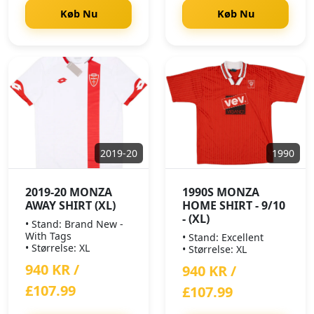
Køb Nu
Køb Nu
2019-20
1990
2019-20 MONZA
1990S MONZA
AWAY SHIRT (XL)
HOME SHIRT - 9/10
- (XL)
• Stand: Brand New -
With Tags
• Stand: Excellent
• Størrelse: XL
• Størrelse: XL
940 KR /
940 KR /
£107.99
£107.99