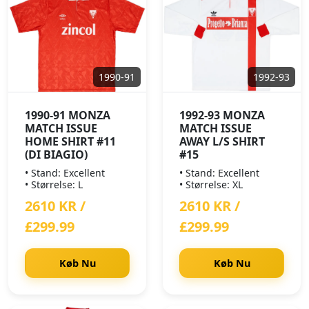
1990-91
1992-93
1990-91 MONZA
1992-93 MONZA
MATCH ISSUE
MATCH ISSUE
HOME SHIRT #11
AWAY L/S SHIRT
(DI BIAGIO)
#15
• Stand: Excellent
• Stand: Excellent
• Størrelse: L
• Størrelse: XL
2610 KR /
2610 KR /
£299.99
£299.99
Køb Nu
Køb Nu