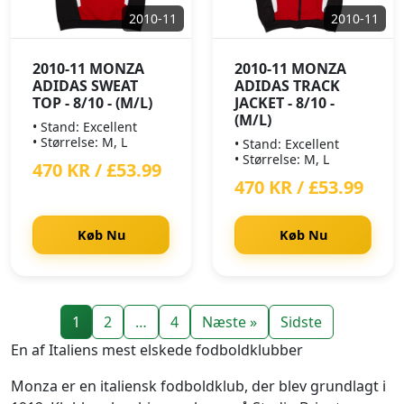
2010-11
2010-11
2010-11 MONZA
2010-11 MONZA
ADIDAS SWEAT
ADIDAS TRACK
TOP - 8/10 - (M/L)
JACKET - 8/10 -
(M/L)
• Stand: Excellent
• Størrelse: M, L
• Stand: Excellent
• Størrelse: M, L
470 KR / £53.99
470 KR / £53.99
Køb Nu
Køb Nu
1
2
…
4
Næste »
Sidste
En af Italiens mest elskede fodboldklubber
Monza er en italiensk fodboldklub, der blev grundlagt i