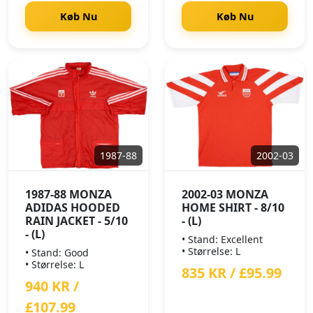
Køb Nu
Køb Nu
1987-88
2002-03
1987-88 MONZA
2002-03 MONZA
ADIDAS HOODED
HOME SHIRT - 8/10
RAIN JACKET - 5/10
- (L)
- (L)
• Stand: Excellent
• Størrelse: L
• Stand: Good
• Størrelse: L
835 KR / £95.99
940 KR /
£107.99