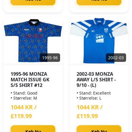
1995-96
2002-03
1995-96 MONZA
2002-03 MONZA
MATCH ISSUE GK
AWAY L/S SHIRT -
S/S SHIRT #12
9/10 - (L)
• Stand: Good
• Stand: Excellent
• Størrelse: M
• Størrelse: L
1044 KR /
1044 KR /
£119.99
£119.99
Køb Nu
Køb Nu