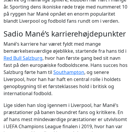
år. Sporting dens ikoniske røde trøje med nummeret 10
på ryggen har Mané opnået en enorm popularitet
blandt Liverpool og fodbold fans rundt om i verden.
Sadio Mané’s karrierehøjdepunkter
Mané’s karriere har været fyldt med mange
bemærkelsesværdige øjeblikke, startende fra hans tid i
Red Bull Salzburg
, hvor han første gang bed sit navn
fast på den europæiske fodboldscene. Hans succes hos
Salzburg førte ham til
Southampton
, og senere
Liverpool, hvor han har haft en central rolle i holdets
genopbygning til et førsteklasses hold i britisk og
international fodbold.
Lige siden han slog igennem i Liverpool, har Mané’s
præstationer på banen beundret fans og kritikere. En
af hans mest mindeværdige præstationer er utvivlsomt
i UEFA Champions League finalen i 2019, hvor han var