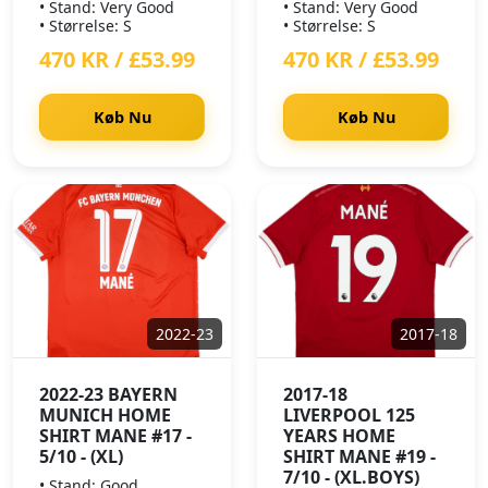
• Stand: Very Good
• Stand: Very Good
• Størrelse: S
• Størrelse: S
470 KR / £53.99
470 KR / £53.99
Køb Nu
Køb Nu
2022-23
2017-18
2022-23 BAYERN
2017-18
MUNICH HOME
LIVERPOOL 125
SHIRT MANE #17 -
YEARS HOME
5/10 - (XL)
SHIRT MANE #19 -
7/10 - (XL.BOYS)
• Stand: Good