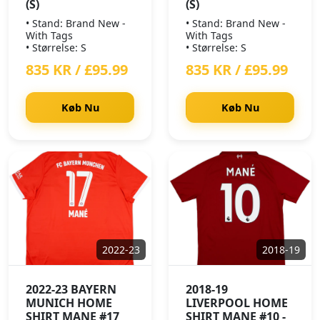
(S)
(S)
• Stand: Brand New -
• Stand: Brand New -
With Tags
With Tags
• Størrelse: S
• Størrelse: S
835 KR / £95.99
835 KR / £95.99
Køb Nu
Køb Nu
2022-23
2018-19
2022-23 BAYERN
2018-19
MUNICH HOME
LIVERPOOL HOME
SHIRT MANE #17
SHIRT MANE #10 -