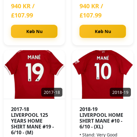
940 KR /
940 KR /
£107.99
£107.99
Køb Nu
Køb Nu
2017-18
2018-19
2017-18
2018-19
LIVERPOOL 125
LIVERPOOL HOME
YEARS HOME
SHIRT MANE #10 -
SHIRT MANE #19 -
6/10 - (XL)
6/10 - (M)
• Stand: Very Good