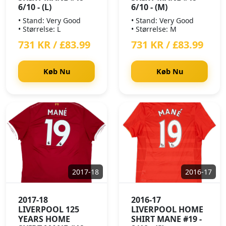
6/10 - (L)
6/10 - (M)
• Stand: Very Good
• Stand: Very Good
• Størrelse: L
• Størrelse: M
731 KR / £83.99
731 KR / £83.99
Køb Nu
Køb Nu
2017-18
2016-17
2017-18
2016-17
LIVERPOOL 125
LIVERPOOL HOME
YEARS HOME
SHIRT MANE #19 -