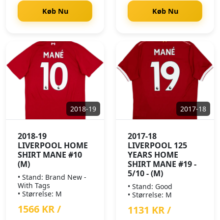
Køb Nu
Køb Nu
2018-19
2017-18
2018-19
2017-18
LIVERPOOL HOME
LIVERPOOL 125
SHIRT MANE #10
YEARS HOME
(M)
SHIRT MANE #19 -
5/10 - (M)
• Stand: Brand New -
With Tags
• Stand: Good
• Størrelse: M
• Størrelse: M
1566 KR /
1131 KR /