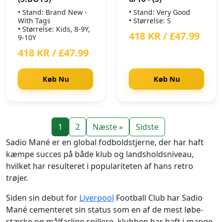
• Stand: Brand New -
• Stand: Very Good
With Tags
• Størrelse: S
• Størrelse: Kids, 8-9Y,
418 KR / £47.99
9-10Y
418 KR / £47.99
Køb Nu
Køb Nu
1
2
Næste »
Sidste
Sadio Mané er en global fodboldstjerne, der har haft
kæmpe succes på både klub og landsholdsniveau,
hvilket har resulteret i populariteten af hans retro
trøjer.
Siden sin debut for
Liverpool
Football Club har Sadio
Mané cementeret sin status som en af de mest løbe-
stærke og målfarlige spillere, klubben har haft i mange