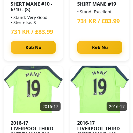
SHIRT MANE #10 -
SHIRT MANE #19
6/10 - (S)
• Stand: Excellent
• Stand: Very Good
731 KR / £83.99
• Størrelse: S
731 KR / £83.99
Køb Nu
Køb Nu
2016-17
2016-17
2016-17
2016-17
LIVERPOOL THIRD
LIVERPOOL THIRD