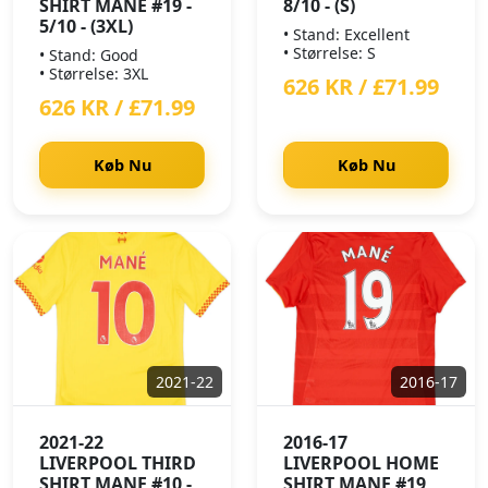
SHIRT MANE #19 -
8/10 - (S)
5/10 - (3XL)
• Stand: Excellent
• Størrelse: S
• Stand: Good
• Størrelse: 3XL
626 KR / £71.99
626 KR / £71.99
Køb Nu
Køb Nu
2021-22
2016-17
2021-22
2016-17
LIVERPOOL THIRD
LIVERPOOL HOME
SHIRT MANE #10 -
SHIRT MANE #19