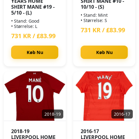
YEARS HOME
SHIRT MANE #10 -
SHIRT MANE #19 -
10/10 - (S)
5/10 - (L)
• Stand: Mint
• Størrelse: S
• Stand: Good
• Størrelse: L
731 KR / £83.99
731 KR / £83.99
Køb Nu
Køb Nu
2018-19
2016-17
2018-19
2016-17
LIVERPOOL HOME
LIVERPOOL HOME