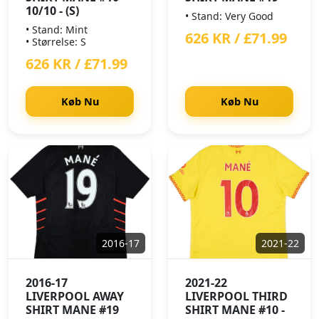
10/10 - (S)
• Stand: Very Good
• Stand: Mint
626 KR / £71.99
• Størrelse: S
626 KR / £71.99
Køb Nu
Køb Nu
2016-17
2021-22
2016-17
2021-22
LIVERPOOL AWAY
LIVERPOOL THIRD
SHIRT MANE #19
SHIRT MANE #10 -