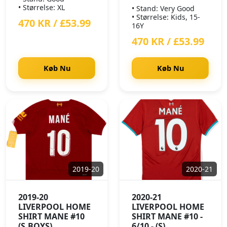
• Størrelse: XL
• Stand: Very Good
• Størrelse: Kids, 15-
470 KR / £53.99
16Y
470 KR / £53.99
Køb Nu
Køb Nu
2019-20
2020-21
2019-20
2020-21
LIVERPOOL HOME
LIVERPOOL HOME
SHIRT MANE #10
SHIRT MANE #10 -
(S.BOYS)
6/10 - (S)