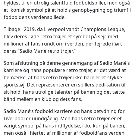
hyldest til en utrolig talentfuld fodboldspiller, men også
et ikonisk symbol på et hold’s genopbygning og triumf i
fodboldens verdensbillede.
Tilbage i 2019, da Liverpool vandt Champions League,
blev deres røde retro trøjer et symbol på sejr, med
millioner af fans rundt om i verden, der fejrede iført
deres “Sadio Mané retro trøjer.”
Som afslutning på denne gennemgang af Sadio Mané’s
karriere og hans populære retro trøjer, er det værd at
bemærke, at hans retro trøjer ikke bare er et stykke
sportstøj. Det repræsenterer en spillers dedikation til
sit hold, hans utrolige talenter på banen og det tætte
bånd mellem en klub og dets fans.
Sadio Mané’s fodbold karriere og hans betydning for
Liverpool er uundgåelig. Men hans retro trøjer er et
varigt symbol på hans indflydelse, ikke kun på banen,
men også i hjertet af millioner af fodboldfans verden