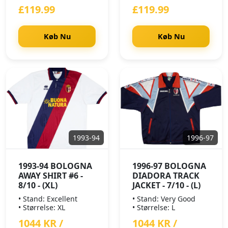
£119.99
£119.99
Køb Nu
Køb Nu
1993-94
1996-97
1993-94 BOLOGNA
1996-97 BOLOGNA
AWAY SHIRT #6 -
DIADORA TRACK
8/10 - (XL)
JACKET - 7/10 - (L)
• Stand: Excellent
• Stand: Very Good
• Størrelse: XL
• Størrelse: L
1044 KR /
1044 KR /