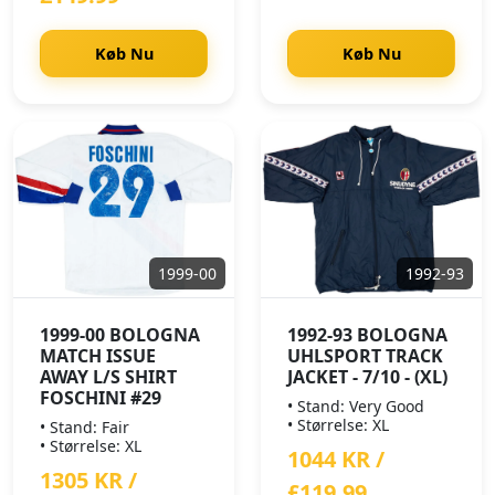
Køb Nu
Køb Nu
1999-00
1992-93
1999-00 BOLOGNA
1992-93 BOLOGNA
MATCH ISSUE
UHLSPORT TRACK
AWAY L/S SHIRT
JACKET - 7/10 - (XL)
FOSCHINI #29
• Stand: Very Good
• Størrelse: XL
• Stand: Fair
• Størrelse: XL
1044 KR /
1305 KR /
£119.99