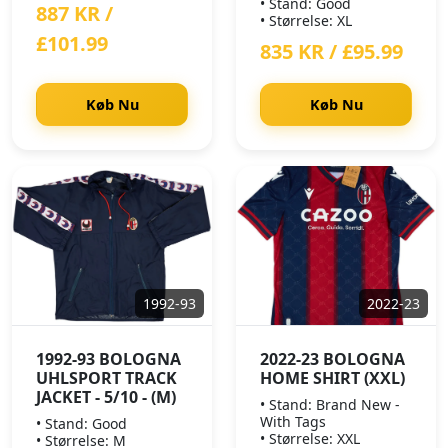
• Stand: Good
887 KR /
• Størrelse: XL
£101.99
835 KR / £95.99
Køb Nu
Køb Nu
1992-93
2022-23
1992-93 BOLOGNA
2022-23 BOLOGNA
UHLSPORT TRACK
HOME SHIRT (XXL)
JACKET - 5/10 - (M)
• Stand: Brand New -
With Tags
• Stand: Good
• Størrelse: XXL
• Størrelse: M