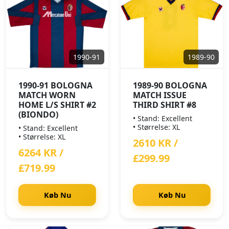
1990-91
1989-90
1990-91 BOLOGNA
1989-90 BOLOGNA
MATCH WORN
MATCH ISSUE
HOME L/S SHIRT #2
THIRD SHIRT #8
(BIONDO)
• Stand: Excellent
• Størrelse: XL
• Stand: Excellent
• Størrelse: XL
2610 KR /
6264 KR /
£299.99
£719.99
Køb Nu
Køb Nu