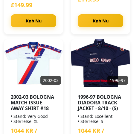
£149.99
Køb Nu
Køb Nu
2002-03
1996-97
2002-03 BOLOGNA
1996-97 BOLOGNA
MATCH ISSUE
DIADORA TRACK
AWAY SHIRT #18
JACKET - 8/10 - (S)
• Stand: Very Good
• Stand: Excellent
• Størrelse: XL
• Størrelse: S
1044 KR /
1044 KR /