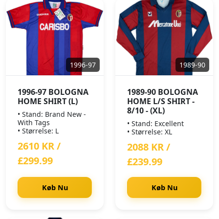
1996-97
1989-90
1996-97 BOLOGNA
1989-90 BOLOGNA
HOME SHIRT (L)
HOME L/S SHIRT -
8/10 - (XL)
• Stand: Brand New -
With Tags
• Stand: Excellent
• Størrelse: L
• Størrelse: XL
2610 KR /
2088 KR /
£299.99
£239.99
Køb Nu
Køb Nu