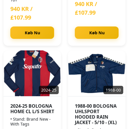
940 KR /
940 KR /
£107.99
£107.99
Køb Nu
Køb Nu
2024-25
1988-00
2024-25 BOLOGNA
1988-00 BOLOGNA
HOME CL L/S SHIRT
UHLSPORT
HOODED RAIN
• Stand: Brand New -
JACKET - 5/10 - (XL)
With Tags