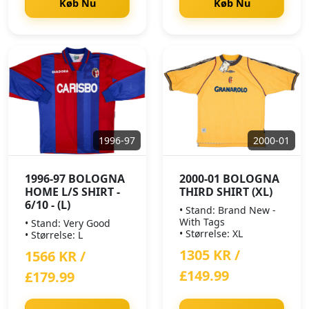
Køb Nu
Køb Nu
1996-97
2000-01
1996-97 BOLOGNA
2000-01 BOLOGNA
HOME L/S SHIRT -
THIRD SHIRT (XL)
6/10 - (L)
• Stand: Brand New -
With Tags
• Stand: Very Good
• Størrelse: XL
• Størrelse: L
1305 KR /
1566 KR /
£149.99
£179.99