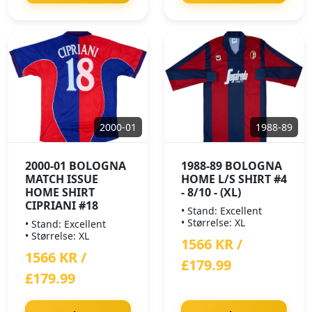
2000-01
1988-89
2000-01 BOLOGNA
1988-89 BOLOGNA
MATCH ISSUE
HOME L/S SHIRT #4
HOME SHIRT
- 8/10 - (XL)
CIPRIANI #18
• Stand: Excellent
• Størrelse: XL
• Stand: Excellent
• Størrelse: XL
1566 KR /
1566 KR /
£179.99
£179.99