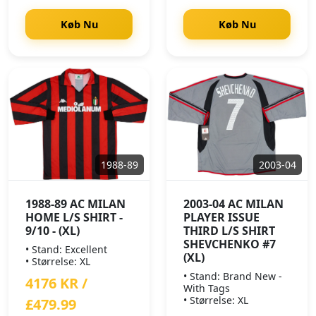
Køb Nu
Køb Nu
1988-89
2003-04
1988-89 AC MILAN
2003-04 AC MILAN
HOME L/S SHIRT -
PLAYER ISSUE
9/10 - (XL)
THIRD L/S SHIRT
SHEVCHENKO #7
• Stand: Excellent
(XL)
• Størrelse: XL
• Stand: Brand New -
4176 KR /
With Tags
• Størrelse: XL
£479.99