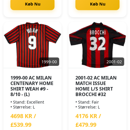
Køb Nu
Køb Nu
1999-00
2001-02
1999-00 AC MILAN
2001-02 AC MILAN
CENTENARY HOME
MATCH ISSUE
SHIRT WEAH #9 -
HOME L/S SHIRT
8/10 - (L)
BROCCHI #32
• Stand: Excellent
• Stand: Fair
• Størrelse: L
• Størrelse: L
4698 KR /
4176 KR /
£539.99
£479.99