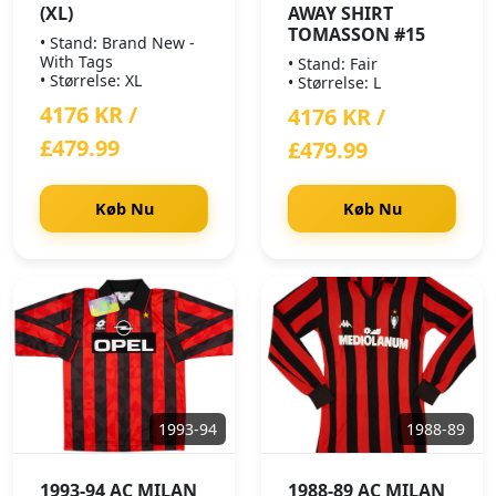
(XL)
AWAY SHIRT
TOMASSON #15
• Stand: Brand New -
With Tags
• Stand: Fair
• Størrelse: XL
• Størrelse: L
4176 KR /
4176 KR /
£479.99
£479.99
Køb Nu
Køb Nu
1993-94
1988-89
1993-94 AC MILAN
1988-89 AC MILAN