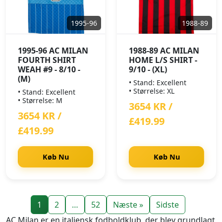
1995-96
1988-89
1995-96 AC MILAN
1988-89 AC MILAN
FOURTH SHIRT
HOME L/S SHIRT -
WEAH #9 - 8/10 -
9/10 - (XL)
(M)
• Stand: Excellent
• Størrelse: XL
• Stand: Excellent
• Størrelse: M
3654 KR /
3654 KR /
£419.99
£419.99
Køb Nu
Køb Nu
1
2
…
52
Næste »
Sidste
AC Milan er en italiensk fodboldklub, der blev grundlagt