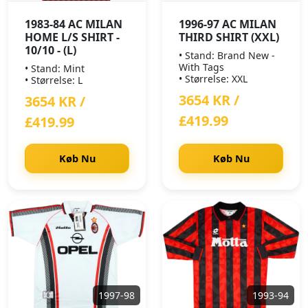
1983-84 AC MILAN
1996-97 AC MILAN
HOME L/S SHIRT -
THIRD SHIRT (XXL)
10/10 - (L)
• Stand: Brand New -
With Tags
• Stand: Mint
• Størrelse: XXL
• Størrelse: L
3654 KR /
3654 KR /
£419.99
£419.99
Køb Nu
Køb Nu
1997-98
1993-94