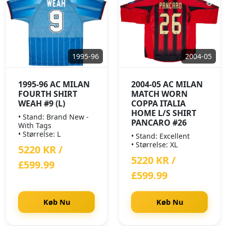
1995-96
2004-05
1995-96 AC MILAN
2004-05 AC MILAN
FOURTH SHIRT
MATCH WORN
WEAH #9 (L)
COPPA ITALIA
HOME L/S SHIRT
• Stand: Brand New -
PANCARO #26
With Tags
• Størrelse: L
• Stand: Excellent
• Størrelse: XL
5220 KR /
5220 KR /
£599.99
£599.99
Køb Nu
Køb Nu