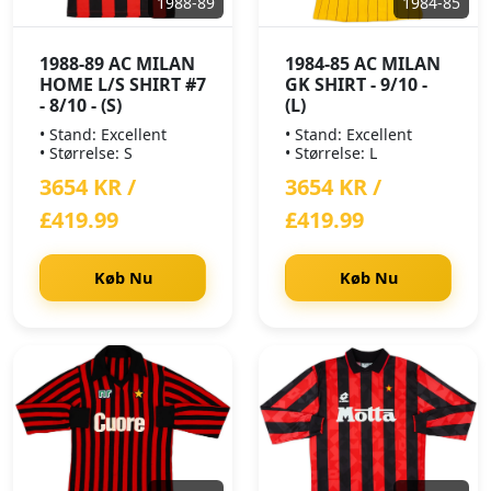
1988-89
1984-85
1988-89 AC MILAN
1984-85 AC MILAN
HOME L/S SHIRT #7
GK SHIRT - 9/10 -
- 8/10 - (S)
(L)
• Stand: Excellent
• Stand: Excellent
• Størrelse: S
• Størrelse: L
3654 KR /
3654 KR /
£419.99
£419.99
Køb Nu
Køb Nu