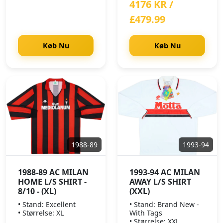
4176 KR /
£479.99
Køb Nu
Køb Nu
1988-89
1993-94
1988-89 AC MILAN
1993-94 AC MILAN
HOME L/S SHIRT -
AWAY L/S SHIRT
8/10 - (XL)
(XXL)
• Stand: Excellent
• Stand: Brand New -
• Størrelse: XL
With Tags
• Størrelse: XXL