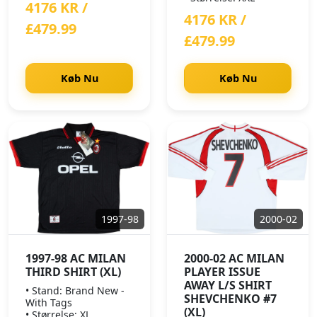
4176 KR /
4176 KR /
£479.99
£479.99
Køb Nu
Køb Nu
1997-98
2000-02
1997-98 AC MILAN
2000-02 AC MILAN
THIRD SHIRT (XL)
PLAYER ISSUE
AWAY L/S SHIRT
• Stand: Brand New -
SHEVCHENKO #7
With Tags
(XL)
• Størrelse: XL