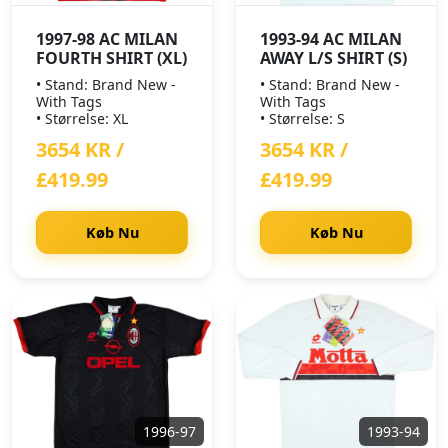
1997-98 AC MILAN
1993-94 AC MILAN
FOURTH SHIRT (XL)
AWAY L/S SHIRT (S)
• Stand: Brand New -
• Stand: Brand New -
With Tags
With Tags
• Størrelse: XL
• Størrelse: S
3654 KR /
3654 KR /
£419.99
£419.99
Køb Nu
Køb Nu
1996-97
1993-94