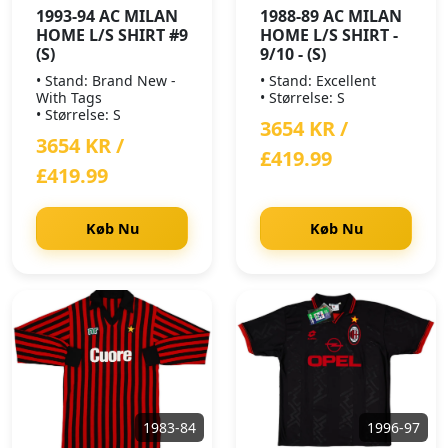
1993-94 AC MILAN
1988-89 AC MILAN
HOME L/S SHIRT #9
HOME L/S SHIRT -
(S)
9/10 - (S)
• Stand: Brand New -
• Stand: Excellent
With Tags
• Størrelse: S
• Størrelse: S
3654 KR /
3654 KR /
£419.99
£419.99
Køb Nu
Køb Nu
1983-84
1996-97