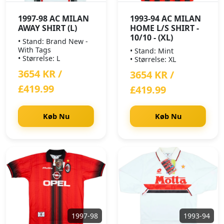
1997-98 AC MILAN
1993-94 AC MILAN
AWAY SHIRT (L)
HOME L/S SHIRT -
10/10 - (XL)
• Stand: Brand New -
With Tags
• Stand: Mint
• Størrelse: L
• Størrelse: XL
3654 KR /
3654 KR /
£419.99
£419.99
Køb Nu
Køb Nu
1997-98
1993-94