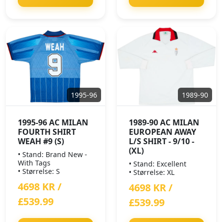
1995-96
1989-90
1995-96 AC MILAN
1989-90 AC MILAN
FOURTH SHIRT
EUROPEAN AWAY
WEAH #9 (S)
L/S SHIRT - 9/10 -
(XL)
• Stand: Brand New -
With Tags
• Stand: Excellent
• Størrelse: S
• Størrelse: XL
4698 KR /
4698 KR /
£539.99
£539.99