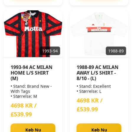
1993-94
1988-89
1993-94 AC MILAN
1988-89 AC MILAN
HOME L/S SHIRT
AWAY L/S SHIRT -
(M)
8/10 - (L)
• Stand: Brand New -
• Stand: Excellent
With Tags
• Størrelse: L
• Størrelse: M
4698 KR /
4698 KR /
£539.99
£539.99
Køb Nu
Køb Nu