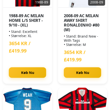
1988-89
2008-09
1988-89 AC MILAN
2008-09 AC MILAN
HOME L/S SHIRT -
AWAY SHIRT
9/10 - (XL)
RONALDINHO #80
(M)
• Stand: Excellent
• Størrelse: XL
• Stand: Brand New -
With Tags
3654 KR /
• Størrelse: M
£419.99
3654 KR /
£419.99
Køb Nu
Køb Nu