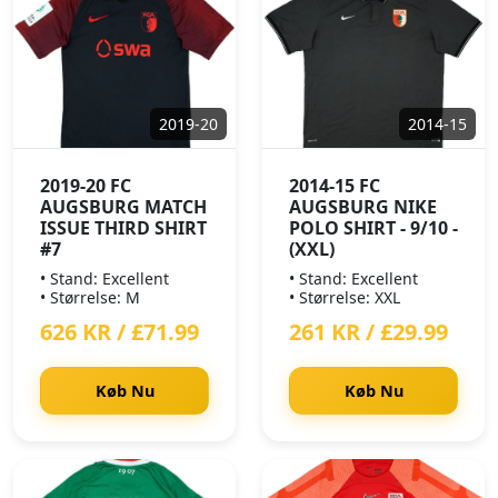
2019-20
2014-15
2019-20 FC
2014-15 FC
AUGSBURG MATCH
AUGSBURG NIKE
ISSUE THIRD SHIRT
POLO SHIRT - 9/10 -
#7
(XXL)
• Stand: Excellent
• Stand: Excellent
• Størrelse: M
• Størrelse: XXL
626 KR / £71.99
261 KR / £29.99
Køb Nu
Køb Nu