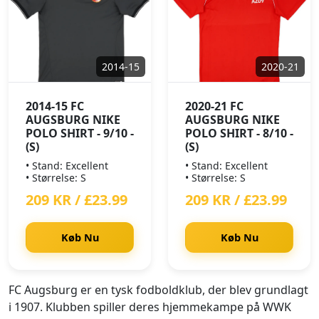
2014-15
2020-21
2014-15 FC
2020-21 FC
AUGSBURG NIKE
AUGSBURG NIKE
POLO SHIRT - 9/10 -
POLO SHIRT - 8/10 -
(S)
(S)
• Stand: Excellent
• Stand: Excellent
• Størrelse: S
• Størrelse: S
209 KR / £23.99
209 KR / £23.99
Køb Nu
Køb Nu
FC Augsburg er en tysk fodboldklub, der blev grundlagt
i 1907. Klubben spiller deres hjemmekampe på WWK