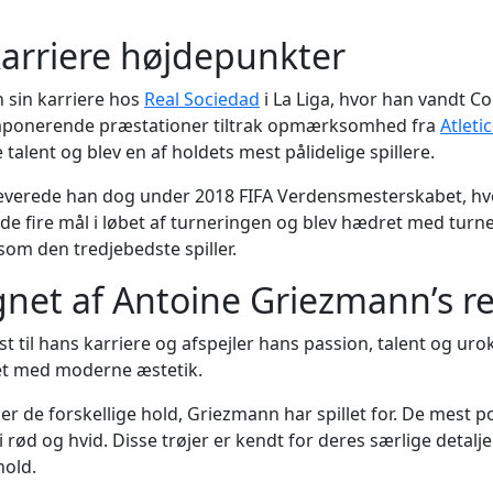
arriere højdepunkter
 sin karriere hos
Real Sociedad
i La Liga, hvor han vandt C
s imponerende præstationer tiltrak opmærksomhed fra
Atleti
talent og blev en af holdets mest pålidelige spillere.
verede han dog under 2018 FIFA Verdensmesterskabet, hvor
e fire mål i løbet af turneringen og blev hædret med turn
om den tredjebedste spiller.
net af Antoine Griezmann’s ret
 til hans karriere og afspejler hans passion, talent og urokke
xet med moderne æstetik.
er de forskellige hold, Griezmann har spillet for. De mest p
 i rød og hvid. Disse trøjer er kendt for deres særlige detal
hold.