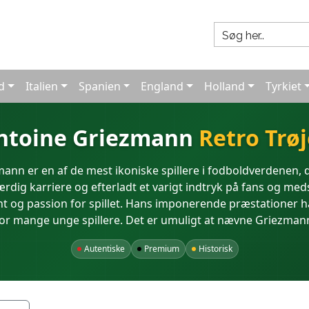
d
Italien
Spanien
England
Holland
Tyrkiet
ntoine Griezmann
Retro Trøj
ann er en af de mest ikoniske spillere i fodboldverdenen, d
ig karriere og efterladt et varigt indtryk på fans og med
t og passion for spillet. Hans imponerende præstationer ha
for mange unge spillere. Det er umuligt at nævne Griezman
Autentiske
Premium
Historisk