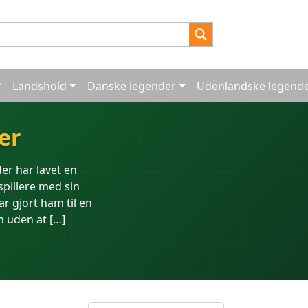
Landshold
Danske legender
Udenlandske legend
er
er har lavet en
spillere med sin
r gjort ham til en
n uden at […]