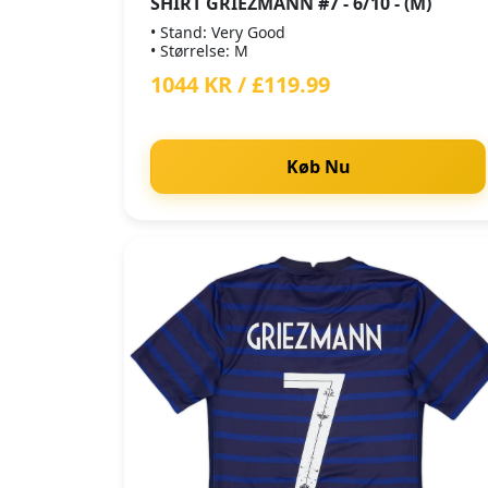
SHIRT GRIEZMANN #7 - 6/10 - (M)
• Stand: Very Good
• Størrelse: M
1044 KR / £119.99
Køb Nu