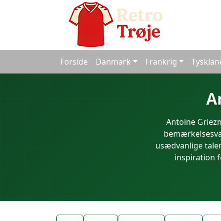
Forside
Danmark
Frankrig
Tysklan
A
Antoine Griezm
bemærkelsesværd
usædvanlige talen
inspiration 