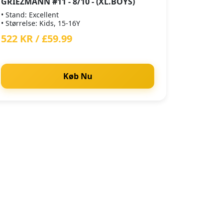
GRIEZMANN #11 - 8/10 - (XL.BOYS)
• Stand: Excellent
• Størrelse: Kids, 15-16Y
522 KR / £59.99
Køb Nu