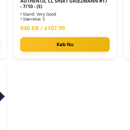
AUTHENTIC CL SHIRT GRIEZMANN #17
- 7/10 - (S)
• Stand: Very Good
• Størrelse: S
940 KR / £107.99
Køb Nu