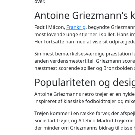
over.
Antoine Griezmann’s k
Født i Mâcon,
Frankrig
, begyndte Griezmann
mest lovende unge stjerner i spillet. Han
Her fortsatte han med at vise sit udprægede 
Sin mest bemærkelsesværdige præstation le
anden verdensmestertitel. Griezmann scored
næstmest scorende spiller og Bronzbolden s
Populariteten og desig
Antoine Griezmanns retro trøjer er en hyldest
inspireret af klassiske fodboldtrøjer og mi
Trøjen kommer i en række farver, der afspejl
Sociedad-trøjer, og Atletico Madrid-trøjerne
der minder om Griezmanns bidrag til disse 