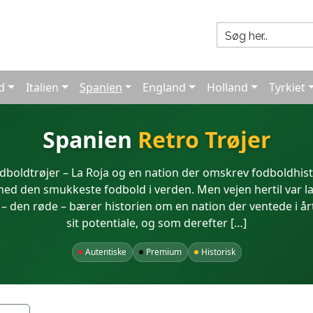
d
Italien
Spanien
England
Holland
Tyrkiet
Spanien
Retro Trøjer
dboldtrøjer – La Roja og en nation der omskrev fodboldhist
d den smukkeste fodbold i verden. Men vejen hertil var l
a – den røde – bærer historien om en nation der ventede i årt
sit potentiale, og som derefter […]
Autentiske
Premium
Historisk