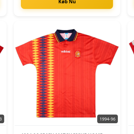
Køb Nu
3
1994-96