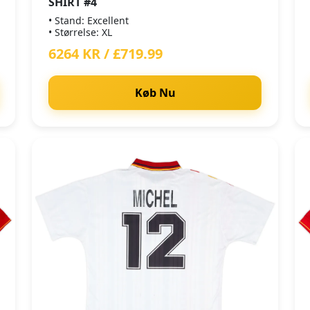
SHIRT #4
• Stand: Excellent
• Størrelse: XL
6264 KR / £719.99
Køb Nu