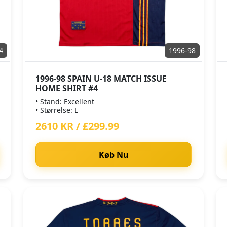
4
1996-98
1996-98 SPAIN U-18 MATCH ISSUE
HOME SHIRT #4
• Stand: Excellent
• Størrelse: L
2610 KR / £299.99
Køb Nu