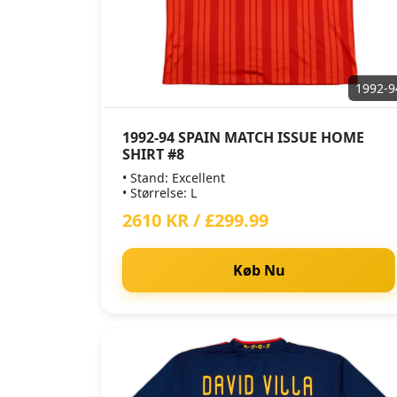
1992-9
1992-94 SPAIN MATCH ISSUE HOME
SHIRT #8
• Stand: Excellent
• Størrelse: L
2610 KR / £299.99
Køb Nu