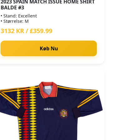
2023 SPAIN MATCH ISSUE HOME SHIRT
BALDE #3
• Stand: Excellent
• Størrelse: M
3132 KR / £359.99
Køb Nu