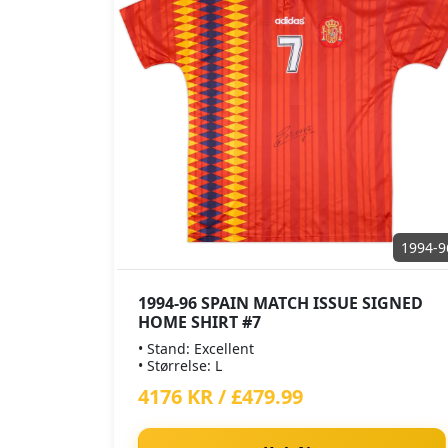
1994-9
1994-96 SPAIN MATCH ISSUE SIGNED
HOME SHIRT #7
• Stand: Excellent
• Størrelse: L
4176 KR / £479.99