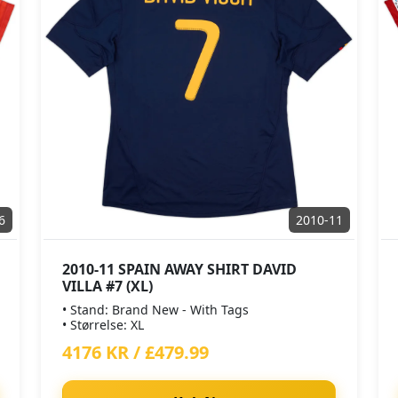
6
2010-11
2010-11 SPAIN AWAY SHIRT DAVID
VILLA #7 (XL)
• Stand: Brand New - With Tags
• Størrelse: XL
4176 KR / £479.99