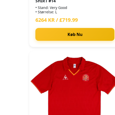
SHIRT #14
• Stand: Very Good
• Størrelse: L
6264 KR / £719.99
Køb Nu