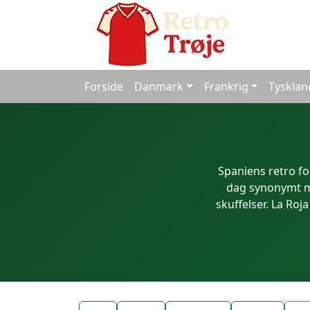
Forside
Danmark
Frankrig
Tysklan
Spaniens retro fo
dag synonymt me
skuffelser. La Roj