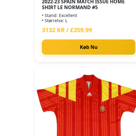
2022-23 SPAIN MATCH ISSUE HOME
SHIRT LE NORMAND #5
• Stand: Excellent
• Størrelse: L
3132 KR / £359.99
Køb Nu