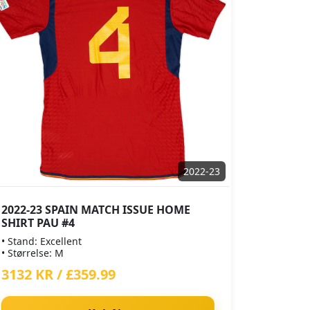
2022-23
2022-23 SPAIN MATCH ISSUE HOME
SHIRT PAU #4
• Stand: Excellent
• Størrelse: M
3132 KR / £359.99