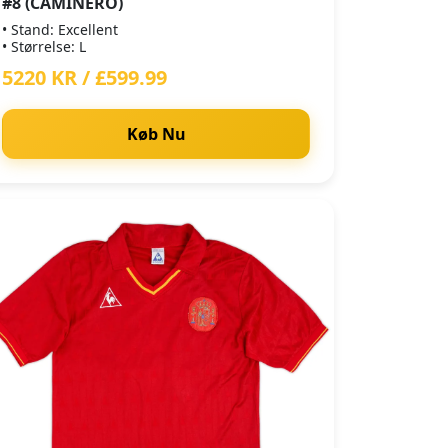
#8 (CAMINERO)
• Stand: Excellent
• Størrelse: L
5220 KR / £599.99
Køb Nu