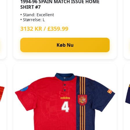
1994-96 SPAIN MATCH ISSUE HOME
SHIRT #7
• Stand: Excellent
• Størrelse: L
3132 KR / £359.99
Køb Nu