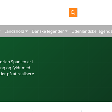
Landshold
Danske legender
Udenlandske legend
orien Spanien er i
ang og fyldt med
ier på at realisere