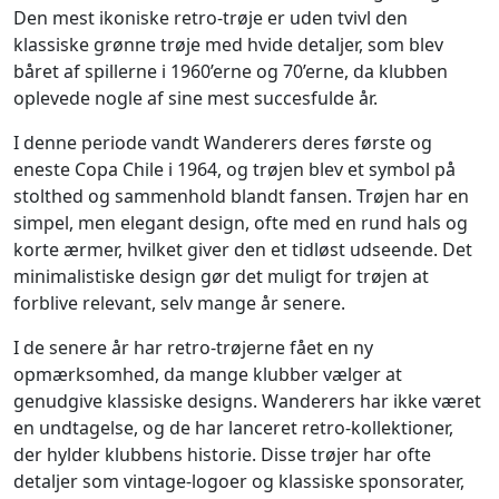
Den mest ikoniske retro-trøje er uden tvivl den
klassiske grønne trøje med hvide detaljer, som blev
båret af spillerne i 1960’erne og 70’erne, da klubben
oplevede nogle af sine mest succesfulde år.
I denne periode vandt Wanderers deres første og
eneste Copa Chile i 1964, og trøjen blev et symbol på
stolthed og sammenhold blandt fansen. Trøjen har en
simpel, men elegant design, ofte med en rund hals og
korte ærmer, hvilket giver den et tidløst udseende. Det
minimalistiske design gør det muligt for trøjen at
forblive relevant, selv mange år senere.
I de senere år har retro-trøjerne fået en ny
opmærksomhed, da mange klubber vælger at
genudgive klassiske designs. Wanderers har ikke været
en undtagelse, og de har lanceret retro-kollektioner,
der hylder klubbens historie. Disse trøjer har ofte
detaljer som vintage-logoer og klassiske sponsorater,