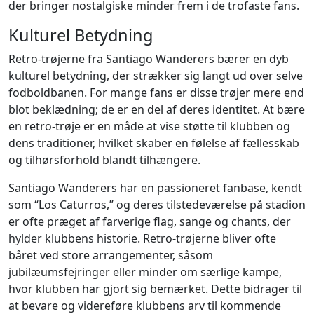
der bringer nostalgiske minder frem i de trofaste fans.
Kulturel Betydning
Retro-trøjerne fra Santiago Wanderers bærer en dyb
kulturel betydning, der strækker sig langt ud over selve
fodboldbanen. For mange fans er disse trøjer mere end
blot beklædning; de er en del af deres identitet. At bære
en retro-trøje er en måde at vise støtte til klubben og
dens traditioner, hvilket skaber en følelse af fællesskab
og tilhørsforhold blandt tilhængere.
Santiago Wanderers har en passioneret fanbase, kendt
som “Los Caturros,” og deres tilstedeværelse på stadion
er ofte præget af farverige flag, sange og chants, der
hylder klubbens historie. Retro-trøjerne bliver ofte
båret ved store arrangementer, såsom
jubilæumsfejringer eller minder om særlige kampe,
hvor klubben har gjort sig bemærket. Dette bidrager til
at bevare og videreføre klubbens arv til kommende