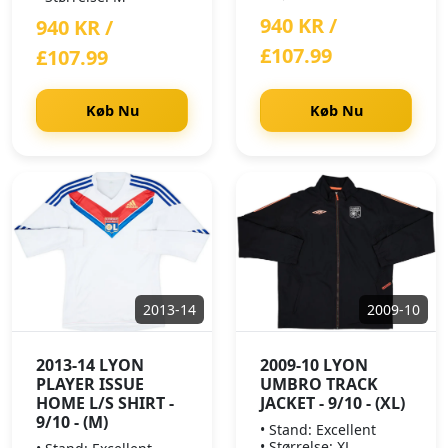
940 KR /
940 KR /
£107.99
£107.99
Køb Nu
Køb Nu
2013-14
2009-10
2013-14 LYON
2009-10 LYON
PLAYER ISSUE
UMBRO TRACK
HOME L/S SHIRT -
JACKET - 9/10 - (XL)
9/10 - (M)
• Stand: Excellent
• Størrelse: XL