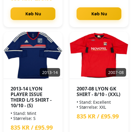
Køb Nu
Køb Nu
2013-14
2007-08
2013-14 LYON
2007-08 LYON GK
PLAYER ISSUE
SHIRT - 8/10 - (XXL)
THIRD L/S SHIRT -
• Stand: Excellent
10/10 - (S)
• Størrelse: XXL
• Stand: Mint
835 KR / £95.99
• Størrelse: S
835 KR / £95.99