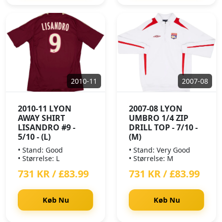
2010-11
2007-08
2010-11 LYON
2007-08 LYON
AWAY SHIRT
UMBRO 1/4 ZIP
LISANDRO #9 -
DRILL TOP - 7/10 -
5/10 - (L)
(M)
• Stand: Good
• Stand: Very Good
• Størrelse: L
• Størrelse: M
731 KR / £83.99
731 KR / £83.99
Køb Nu
Køb Nu