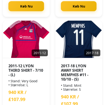
Køb Nu
Køb Nu
2011-12
2017-18
2011-12 LYON
2017-18 LYON
THIRD SHIRT - 7/10
AWAY SHIRT
- (L)
MEMPHIS #11 -
10/10 - (S)
• Stand: Very Good
• Størrelse: L
• Stand: Mint
• Størrelse: S
940 KR /
940 KR /
£107.99
£107.99