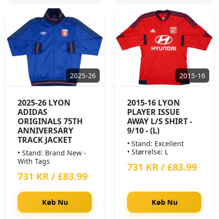
2025-26
2015-16
2025-26 LYON
2015-16 LYON
ADIDAS
PLAYER ISSUE
ORIGINALS 75TH
AWAY L/S SHIRT -
ANNIVERSARY
9/10 - (L)
TRACK JACKET
• Stand: Excellent
• Størrelse: L
• Stand: Brand New -
With Tags
731 KR / £83.99
731 KR / £83.99
Køb Nu
Køb Nu