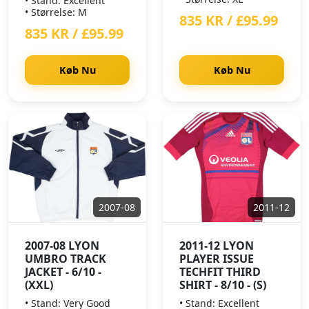
• Stand: Excellent
• Størrelse: M
835 KR / £95.99
835 KR / £95.99
Køb Nu
Køb Nu
2007-08
2011-12
2007-08 LYON
2011-12 LYON
UMBRO TRACK
PLAYER ISSUE
JACKET - 6/10 -
TECHFIT THIRD
(XXL)
SHIRT - 8/10 - (S)
• Stand: Very Good
• Stand: Excellent