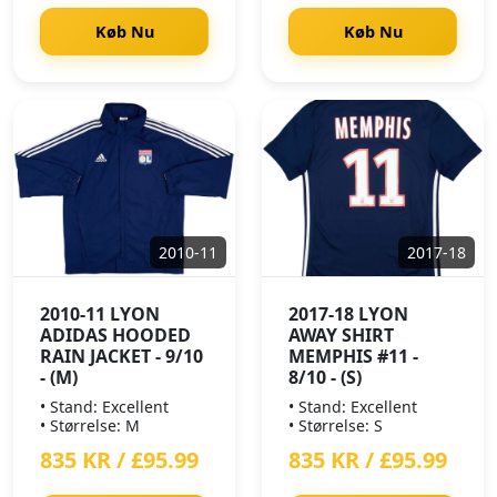
Køb Nu
Køb Nu
2010-11
2017-18
2010-11 LYON
2017-18 LYON
ADIDAS HOODED
AWAY SHIRT
RAIN JACKET - 9/10
MEMPHIS #11 -
- (M)
8/10 - (S)
• Stand: Excellent
• Stand: Excellent
• Størrelse: M
• Størrelse: S
835 KR / £95.99
835 KR / £95.99