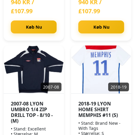
940 KR /
940 KR /
£107.99
£107.99
Køb Nu
Køb Nu
2007-08
2018-19
2007-08 LYON
2018-19 LYON
UMBRO 1/4 ZIP
HOME SHIRT
DRILL TOP - 8/10 -
MEMPHIS #11 (S)
(M)
• Stand: Brand New -
With Tags
• Stand: Excellent
• Størrelse: S
• Størrelse: M