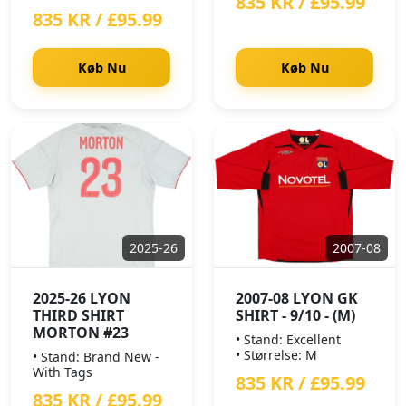
835 KR / £95.99
835 KR / £95.99
Køb Nu
Køb Nu
2025-26
2007-08
2025-26 LYON
2007-08 LYON GK
THIRD SHIRT
SHIRT - 9/10 - (M)
MORTON #23
• Stand: Excellent
• Størrelse: M
• Stand: Brand New -
With Tags
835 KR / £95.99
835 KR / £95.99