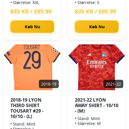
• Størrelse: XXL
• Størrelse: S
835 KR / £95.99
835 KR / £95.99
Køb Nu
Køb Nu
2018-19
2021-22
2018-19 LYON
2021-22 LYON
THIRD SHIRT
AWAY SHIRT - 10/10
TOUSART #29 -
- (M)
10/10 - (L)
• Stand: Mint
• Størrelse: M
• Stand: Mint
• Størrelse: L