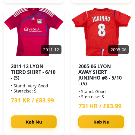
2011-12
2005-06
2011-12 LYON
2005-06 LYON
THIRD SHIRT - 6/10
AWAY SHIRT
- (S)
JUNINHO #8 - 5/10
- (S)
• Stand: Very Good
• Størrelse: S
• Stand: Good
• Størrelse: S
731 KR / £83.99
731 KR / £83.99
Køb Nu
Køb Nu