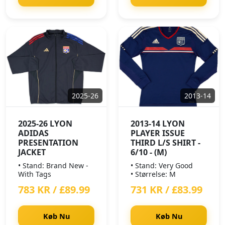
2025-26
2013-14
2025-26 LYON
2013-14 LYON
ADIDAS
PLAYER ISSUE
PRESENTATION
THIRD L/S SHIRT -
JACKET
6/10 - (M)
• Stand: Brand New -
• Stand: Very Good
With Tags
• Størrelse: M
783 KR / £89.99
731 KR / £83.99
Køb Nu
Køb Nu