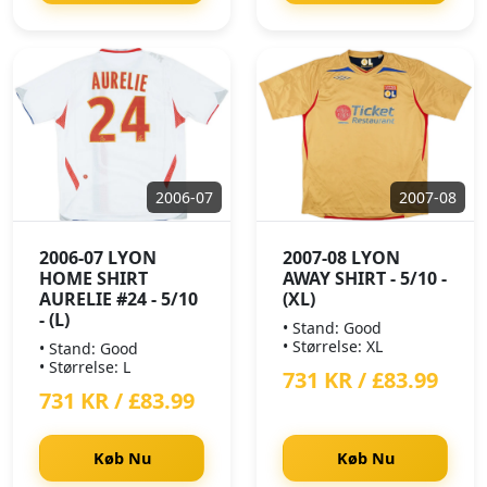
2006-07
2007-08
2006-07 LYON
2007-08 LYON
HOME SHIRT
AWAY SHIRT - 5/10 -
AURELIE #24 - 5/10
(XL)
- (L)
• Stand: Good
• Størrelse: XL
• Stand: Good
• Størrelse: L
731 KR / £83.99
731 KR / £83.99
Køb Nu
Køb Nu