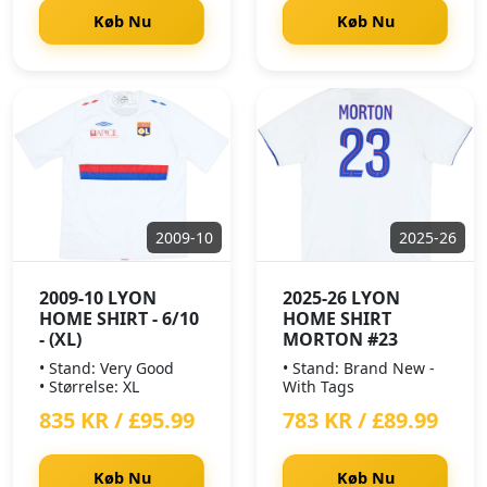
Køb Nu
Køb Nu
2009-10
2025-26
2009-10 LYON
2025-26 LYON
HOME SHIRT - 6/10
HOME SHIRT
- (XL)
MORTON #23
• Stand: Very Good
• Stand: Brand New -
• Størrelse: XL
With Tags
835 KR / £95.99
783 KR / £89.99
Køb Nu
Køb Nu