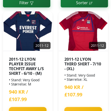
Filter
Sorter
2011-12
2011-12
2011-12 LYON
2011-12 LYON
PLAYER ISSUE
THIRD SHIRT - 7/10
TECHFIT AWAY L/S
- (XL)
SHIRT - 6/10 - (M)
• Stand: Very Good
• Størrelse: XL
• Stand: Very Good
• Størrelse: M
940 KR /
940 KR /
£107.99
£107.99