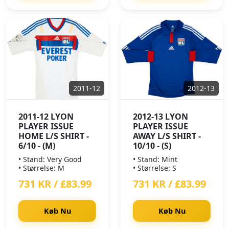
2011-12
2012-13
2011-12 LYON
2012-13 LYON
PLAYER ISSUE
PLAYER ISSUE
HOME L/S SHIRT -
AWAY L/S SHIRT -
6/10 - (M)
10/10 - (S)
• Stand: Very Good
• Stand: Mint
• Størrelse: M
• Størrelse: S
731 KR / £83.99
731 KR / £83.99
Køb Nu
Køb Nu