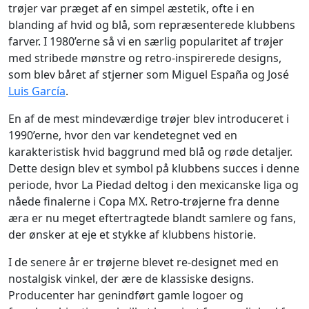
trøjer var præget af en simpel æstetik, ofte i en
blanding af hvid og blå, som repræsenterede klubbens
farver. I 1980’erne så vi en særlig popularitet af trøjer
med stribede mønstre og retro-inspirerede designs,
som blev båret af stjerner som Miguel España og José
Luis García
.
En af de mest mindeværdige trøjer blev introduceret i
1990’erne, hvor den var kendetegnet ved en
karakteristisk hvid baggrund med blå og røde detaljer.
Dette design blev et symbol på klubbens succes i denne
periode, hvor La Piedad deltog i den mexicanske liga og
nåede finalerne i Copa MX. Retro-trøjerne fra denne
æra er nu meget eftertragtede blandt samlere og fans,
der ønsker at eje et stykke af klubbens historie.
I de senere år er trøjerne blevet re-designet med en
nostalgisk vinkel, der ære de klassiske designs.
Producenter har genindført gamle logoer og