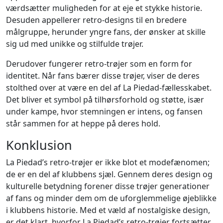
værdsætter muligheden for at eje et stykke historie.
Desuden appellerer retro-designs til en bredere
målgruppe, herunder yngre fans, der ønsker at skille
sig ud med unikke og stilfulde trøjer.
Derudover fungerer retro-trøjer som en form for
identitet. Når fans bærer disse trøjer, viser de deres
stolthed over at være en del af La Piedad-fællesskabet.
Det bliver et symbol på tilhørsforhold og støtte, især
under kampe, hvor stemningen er intens, og fansen
står sammen for at heppe på deres hold.
Konklusion
La Piedad’s retro-trøjer er ikke blot et modefænomen;
de er en del af klubbens sjæl. Gennem deres design og
kulturelle betydning forener disse trøjer generationer
af fans og minder dem om de uforglemmelige øjeblikke
i klubbens historie. Med et væld af nostalgiske design,
er det klart, hvorfor La Piedad’s retro-trøjer fortsætter