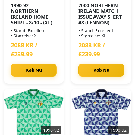
1990-92
2000 NORTHERN
NORTHERN
IRELAND MATCH
IRELAND HOME
ISSUE AWAY SHIRT
SHIRT - 8/10 - (XL)
#8 (LENNON)
• Stand: Excellent
• Stand: Excellent
• Størrelse: XL
• Størrelse: XL
2088 KR /
2088 KR /
£239.99
£239.99
Køb Nu
Køb Nu
1990-92
1990-92