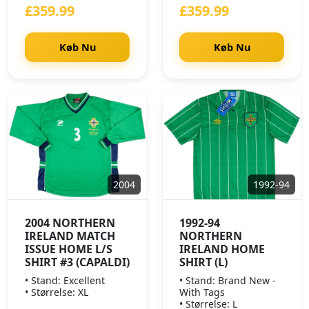
£359.99
£359.99
Køb Nu
Køb Nu
2004
1992-94
2004 NORTHERN
1992-94
IRELAND MATCH
NORTHERN
ISSUE HOME L/S
IRELAND HOME
SHIRT #3 (CAPALDI)
SHIRT (L)
• Stand: Excellent
• Stand: Brand New -
• Størrelse: XL
With Tags
• Størrelse: L