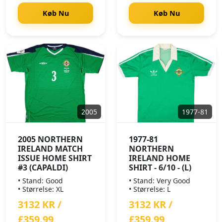
Køb Nu
Køb Nu
2005
1977-81
2005 NORTHERN
1977-81
IRELAND MATCH
NORTHERN
ISSUE HOME SHIRT
IRELAND HOME
#3 (CAPALDI)
SHIRT - 6/10 - (L)
• Stand: Good
• Stand: Very Good
• Størrelse: XL
• Størrelse: L
3132 KR /
3132 KR /
£359.99
£359.99