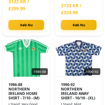
3132 KR /
3132 KR /
£359.99
£359.99
Køb Nu
Køb Nu
1986-88
1990-92
1986-88
1990-92
NORTHERN
NORTHERN
IRELAND HOME
IRELAND AWAY
SHIRT - 7/10 - (M)
SHIRT - 10/10 - (XL)
• Stand: Very Good
• Stand: Mint