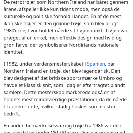
De retrotrøjer, som Northern Ireland har båret gennem
årene, afspejler ikke kun tidens mode, men også de
kulturelle og politiske forhold i landet. En af de mest
ikoniske trøjer er den grønne trøje, som blev brugt i
1980’erne, hvor holdet nåede sit højdepunkt. Trøjen var
præget af en enkel, men effektiv design med hvid og
grøn farve, der symboliserer Nordirlands nationale
identitet.
I 1982, under verdensmesterskabet i
Spanien
, bar
Northern Ireland en trøje, der blev legendarisk. Den
blev designet af det britiske sportsmærke Umbro og
havde et klassisk snit, som i dag er eftertragtet blandt
samlere. Dette mesterskab markerede også en af
holdets mest mindeværdige præstationer, da de nåede
til anden runde, hvilket stadig huskes som en stor
bedrift.
En anden bemærkelsesværdig trøje fra 1986 var den,
der blev båret under VM i Mexico. Den var prydet med