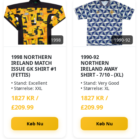
1998
1990-92
1998 NORTHERN
1990-92
IRELAND MATCH
NORTHERN
ISSUE GK SHIRT #1
IRELAND AWAY
(FETTIS)
SHIRT - 7/10 - (XL)
• Stand: Excellent
• Stand: Very Good
• Størrelse: XXL
• Størrelse: XL
1827 KR /
1827 KR /
£209.99
£209.99
Køb Nu
Køb Nu