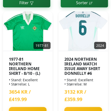
Filter
Sorter
1977-81
2024
1977-81
2024 NORTHERN
NORTHERN
IRELAND MATCH
IRELAND HOME
ISSUE AWAY SHIRT
SHIRT - 8/10 - (L)
DONNELLY #6
• Stand: Excellent
• Stand: Excellent
• Størrelse: L
• Størrelse: M
3654 KR /
3132 KR /
£419.99
£359.99