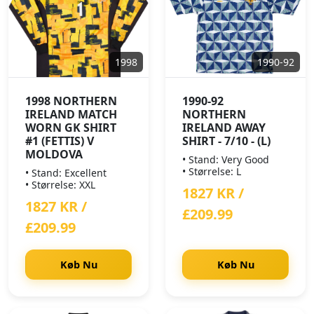
1998
1990-92
1998 NORTHERN
1990-92
IRELAND MATCH
NORTHERN
WORN GK SHIRT
IRELAND AWAY
#1 (FETTIS) V
SHIRT - 7/10 - (L)
MOLDOVA
• Stand: Very Good
• Størrelse: L
• Stand: Excellent
• Størrelse: XXL
1827 KR /
1827 KR /
£209.99
£209.99
Køb Nu
Køb Nu