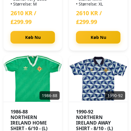
• Størrelse: M
• Størrelse: XL
2610 KR /
2610 KR /
£299.99
£299.99
Køb Nu
Køb Nu
1986-88
1990-92
1986-88
1990-92
NORTHERN
NORTHERN
IRELAND HOME
IRELAND AWAY
SHIRT - 6/10 - (L)
SHIRT - 8/10 - (L)