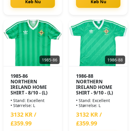
Køb Nu
Køb Nu
1985-86
1986-88
1985-86
1986-88
NORTHERN
NORTHERN
IRELAND HOME
IRELAND HOME
SHIRT - 8/10 - (L)
SHIRT - 9/10 - (L)
• Stand: Excellent
• Stand: Excellent
• Størrelse: L
• Størrelse: L
3132 KR /
3132 KR /
£359.99
£359.99