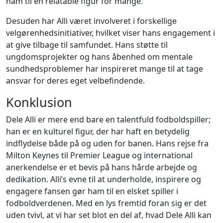
ham til en relatable figur for mange.
Desuden har Alli været involveret i forskellige
velgørenhedsinitiativer, hvilket viser hans engagement i
at give tilbage til samfundet. Hans støtte til
ungdomsprojekter og hans åbenhed om mentale
sundhedsproblemer har inspireret mange til at tage
ansvar for deres eget velbefindende.
Konklusion
Dele Alli er mere end bare en talentfuld fodboldspiller;
han er en kulturel figur, der har haft en betydelig
indflydelse både på og uden for banen. Hans rejse fra
Milton Keynes til Premier League og international
anerkendelse er et bevis på hans hårde arbejde og
dedikation. Alli’s evne til at underholde, inspirere og
engagere fansen gør ham til en elsket spiller i
fodboldverdenen. Med en lys fremtid foran sig er det
uden tvivl, at vi har set blot en del af, hvad Dele Alli kan