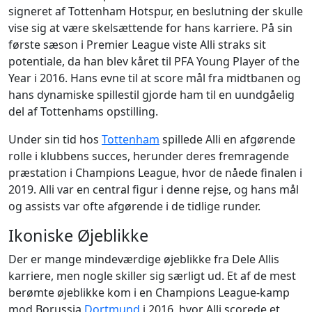
signeret af Tottenham Hotspur, en beslutning der skulle
vise sig at være skelsættende for hans karriere. På sin
første sæson i Premier League viste Alli straks sit
potentiale, da han blev kåret til PFA Young Player of the
Year i 2016. Hans evne til at score mål fra midtbanen og
hans dynamiske spillestil gjorde ham til en uundgåelig
del af Tottenhams opstilling.
Under sin tid hos
Tottenham
spillede Alli en afgørende
rolle i klubbens succes, herunder deres fremragende
præstation i Champions League, hvor de nåede finalen i
2019. Alli var en central figur i denne rejse, og hans mål
og assists var ofte afgørende i de tidlige runder.
Ikoniske Øjeblikke
Der er mange mindeværdige øjeblikke fra Dele Allis
karriere, men nogle skiller sig særligt ud. Et af de mest
berømte øjeblikke kom i en Champions League-kamp
mod Borussia
Dortmund
i 2016, hvor Alli scorede et