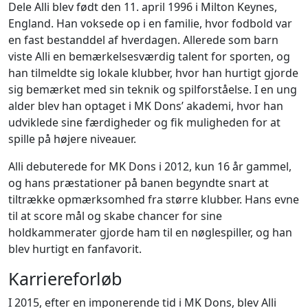
Dele Alli blev født den 11. april 1996 i Milton Keynes,
England. Han voksede op i en familie, hvor fodbold var
en fast bestanddel af hverdagen. Allerede som barn
viste Alli en bemærkelsesværdig talent for sporten, og
han tilmeldte sig lokale klubber, hvor han hurtigt gjorde
sig bemærket med sin teknik og spilforståelse. I en ung
alder blev han optaget i MK Dons’ akademi, hvor han
udviklede sine færdigheder og fik muligheden for at
spille på højere niveauer.
Alli debuterede for MK Dons i 2012, kun 16 år gammel,
og hans præstationer på banen begyndte snart at
tiltrække opmærksomhed fra større klubber. Hans evne
til at score mål og skabe chancer for sine
holdkammerater gjorde ham til en nøglespiller, og han
blev hurtigt en fanfavorit.
Karriereforløb
I 2015, efter en imponerende tid i MK Dons, blev Alli