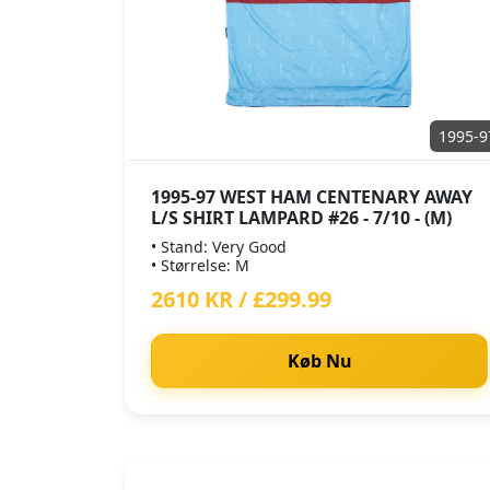
1995-9
1995-97 WEST HAM CENTENARY AWAY
L/S SHIRT LAMPARD #26 - 7/10 - (M)
• Stand: Very Good
• Størrelse: M
2610 KR / £299.99
Køb Nu