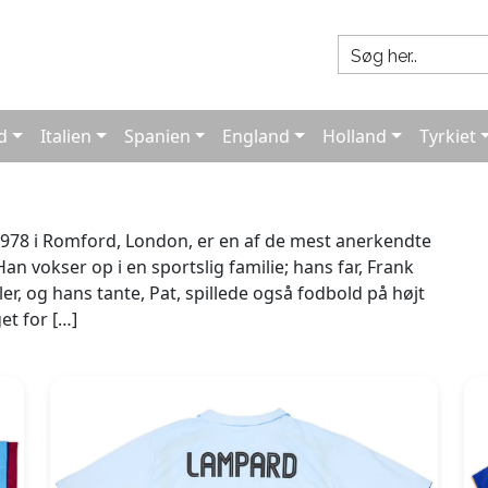
d
Italien
Spanien
England
Holland
Tyrkiet
 1978 i Romford, London, er en af de mest anerkendte
Han vokser op i en sportslig familie; hans far, Frank
er, og hans tante, Pat, spillede også fodbold på højt
et for […]