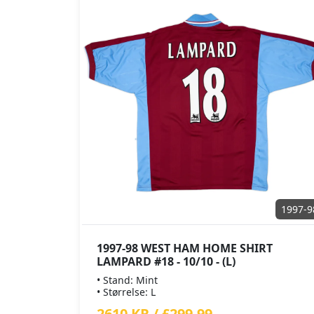
1997-9
1997-98 WEST HAM HOME SHIRT
LAMPARD #18 - 10/10 - (L)
• Stand: Mint
• Størrelse: L
2610 KR / £299.99