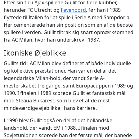
Efter sin tid i Ajax spillede Gullit for flere klubber,
herunder FC Utrecht og
Feyenoord
, før han i 1985
flyttede til Italien for at spille i Serie A med Sampdoria.
Her cementerede han sin position som en af de bedste
spillere i verden. Gullit tiltrak sig snart opmærksomhed
fra AC Milan, hvor han underskrev i 1987.
Ikoniske Øjeblikke
Gullits tid i AC Milan blev defineret af både individuelle
og kollektive præstationer. Han var en del af det
legendariske Milan-hold, der vandt Serie A-
mesterskabet tre gange, samt Europacuppen i 1989 og
1990. I finalen i 1989 scorede Gullit et fantastisk mål
mod Steaua Bukarest, som blev et af de mest
mindeværdige øjeblikke i hans karriere.
I 1990 blev Gullit også en del af det hollandske
landshold, der vandt EM i 1988. I finalen mod
Sovjetunionen scorede han det første mål, der banede