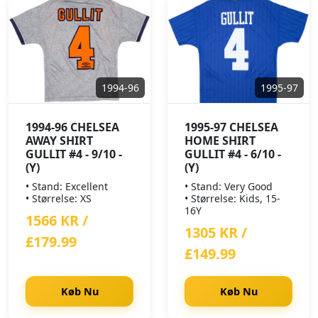
1994-96
1995-97
1994-96 CHELSEA
1995-97 CHELSEA
AWAY SHIRT
HOME SHIRT
GULLIT #4 - 9/10 -
GULLIT #4 - 6/10 -
(Y)
(Y)
• Stand: Excellent
• Stand: Very Good
• Størrelse: XS
• Størrelse: Kids, 15-
16Y
1566 KR /
1305 KR /
£179.99
£149.99
Køb Nu
Køb Nu