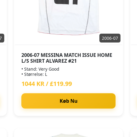
7
2006-07
2006-07 MESSINA MATCH ISSUE HOME
L/S SHIRT ALVAREZ #21
• Stand: Very Good
• Størrelse: L
1044 KR / £119.99
Køb Nu