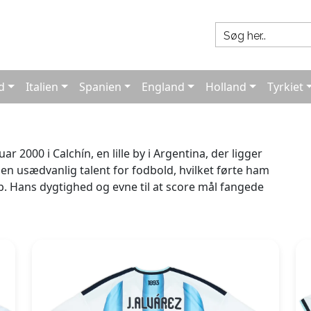
d
Italien
Spanien
England
Holland
Tyrkiet
uar 2000 i Calchín, en lille by i Argentina, der ligger
n en usædvanlig talent for fodbold, hvilket førte ham
Club. Hans dygtighed og evne til at score mål fangede