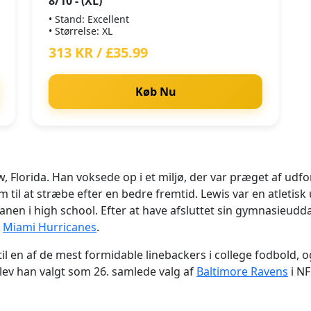
8/10 - (XL)
• Stand: Excellent
• Størrelse: XL
313 KR / £35.99
Køb Nu
ow, Florida. Han voksede op i et miljø, der var præget af 
 til at stræbe efter en bedre fremtid. Lewis var en atletisk
n i high school. Efter at have afsluttet sin gymnasieuddann
r
Miami Hurricanes
.
g til en af de mest formidable linebackers i college fodbold,
 blev han valgt som 26. samlede valg af
Baltimore Ravens
i NF