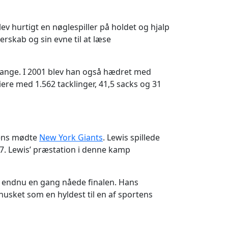
lev hurtigt en nøglespiller på holdet og hjalp
derskab og sin evne til at læse
o gange. I 2001 blev han også hædret med
ere med 1.562 tacklinger, 41,5 sacks og 31
vens mødte
New York Giants
. Lewis spillede
4-7. Lewis’ præstation i denne kamp
s endnu en gang nåede finalen. Hans
husket som en hyldest til en af sportens