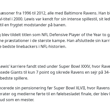
 sæsoner fra 1996 til 2012, alle med Baltimore Ravens. Han b
tel i 2000. Lewis var kendt for sin intense spillestil, sit le
il en frygtet modstander på banen.
 blev tildelt titlen som NFL Defensive Player of the Year t
e præstationer i de største kampe. Han afsluttede sin karri
e bedste linebackers i NFL-historien.
 Lewis’ karriere fandt sted under Super Bowl XXXV, hvor Ra
ænsede Giants til kun 7 point og sikrede Ravens en sejr på 3
edste spillere.
oncerede sin pensionering før Super Bowl XLVII, hvor Raven
er og medierne førte til en følelsesladet finale, der blev 
 ud som en mester.