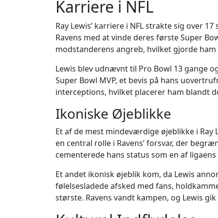
Karriere i NFL
Ray Lewis’ karriere i NFL strakte sig over 17
Ravens med at vinde deres første Super Bowl-ti
modstanderens angreb, hvilket gjorde ham t
Lewis blev udnævnt til Pro Bowl 13 gange og
Super Bowl MVP, et bevis på hans uovertrufn
interceptions, hvilket placerer ham blandt d
Ikoniske Øjeblikke
Et af de mest mindeværdige øjeblikke i Ray
en central rolle i Ravens’ forsvar, der begr
cementerede hans status som en af ligaens b
Et andet ikonisk øjeblik kom, da Lewis ann
følelsesladede afsked med fans, holdkammerat
største. Ravens vandt kampen, og Lewis gik