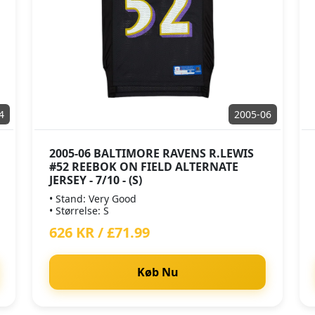
4
2005-06
2005-06 BALTIMORE RAVENS R.LEWIS
#52 REEBOK ON FIELD ALTERNATE
JERSEY - 7/10 - (S)
• Stand: Very Good
• Størrelse: S
626 KR / £71.99
Køb Nu