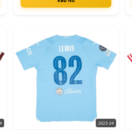
Køb Nu
4
2023-24