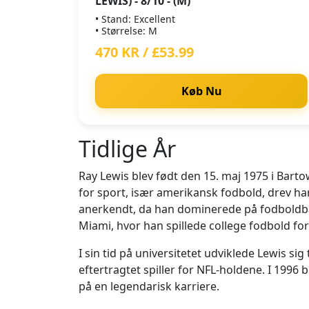
LEWIS) - 8/10 - (M)
• Stand: Excellent
• Størrelse: M
470 KR / £53.99
Køb Nu
Tidlige År
Ray Lewis blev født den 15. maj 1975 i Bart
for sport, især amerikansk fodbold, drev ham
anerkendt, da han dominerede på fodboldbane
Miami, hvor han spillede college fodbold fo
I sin tid på universitetet udviklede Lewis si
eftertragtet spiller for NFL-holdene. I 1996
på en legendarisk karriere.