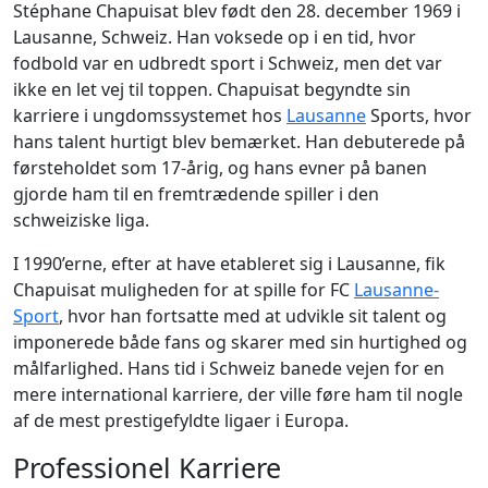
Stéphane Chapuisat blev født den 28. december 1969 i
Lausanne, Schweiz. Han voksede op i en tid, hvor
fodbold var en udbredt sport i Schweiz, men det var
ikke en let vej til toppen. Chapuisat begyndte sin
karriere i ungdomssystemet hos
Lausanne
Sports, hvor
hans talent hurtigt blev bemærket. Han debuterede på
førsteholdet som 17-årig, og hans evner på banen
gjorde ham til en fremtrædende spiller i den
schweiziske liga.
I 1990’erne, efter at have etableret sig i Lausanne, fik
Chapuisat muligheden for at spille for FC
Lausanne-
Sport
, hvor han fortsatte med at udvikle sit talent og
imponerede både fans og skarer med sin hurtighed og
målfarlighed. Hans tid i Schweiz banede vejen for en
mere international karriere, der ville føre ham til nogle
af de mest prestigefyldte ligaer i Europa.
Professionel Karriere