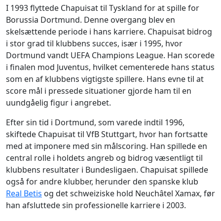
I 1993 flyttede Chapuisat til Tyskland for at spille for
Borussia Dortmund. Denne overgang blev en
skelsættende periode i hans karriere. Chapuisat bidrog
i stor grad til klubbens succes, især i 1995, hvor
Dortmund vandt UEFA Champions League. Han scorede
i finalen mod Juventus, hvilket cementerede hans status
som en af klubbens vigtigste spillere. Hans evne til at
score mål i pressede situationer gjorde ham til en
uundgåelig figur i angrebet.
Efter sin tid i Dortmund, som varede indtil 1996,
skiftede Chapuisat til VfB Stuttgart, hvor han fortsatte
med at imponere med sin målscoring. Han spillede en
central rolle i holdets angreb og bidrog væsentligt til
klubbens resultater i Bundesligaen. Chapuisat spillede
også for andre klubber, herunder den spanske klub
Real Betis
og det schweiziske hold Neuchâtel Xamax, før
han afsluttede sin professionelle karriere i 2003.