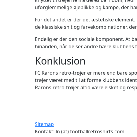
knyttet til trøjerne fra deres barndom, hvo
uforglemmelige øjeblikke og kampe, der har
For det andet er der det æstetiske element
de klassiske snit og farvekombinationer, der
Endelig er der den sociale komponent. At bær
hinanden, når de ser andre bære klubbens far
Konklusion
FC Rarons retro-trøjer er mere end bare spo
trøjer været med til at forme klubbens ident
Rarons retro-trøjer altid være elsket og res
Sitemap
Kontakt: ln (at) footballretroshirts.com