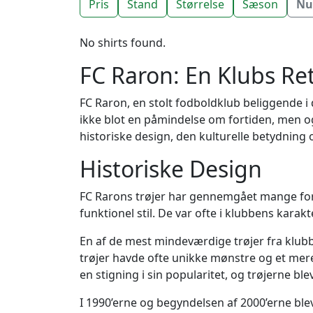
Pris
Stand
Størrelse
Sæson
Nul
No shirts found.
FC Raron: En Klubs Ret
FC Raron, en stolt fodboldklub beliggende i d
ikke blot en påmindelse om fortiden, men ogs
historiske design, den kulturelle betydning o
Historiske Design
FC Rarons trøjer har gennemgået mange fora
funktionel stil. De var ofte i klubbens karak
En af de mest mindeværdige trøjer fra klubbe
trøjer havde ofte unikke mønstre og et mere
en stigning i sin popularitet, og trøjerne bl
I 1990’erne og begyndelsen af 2000’erne bl