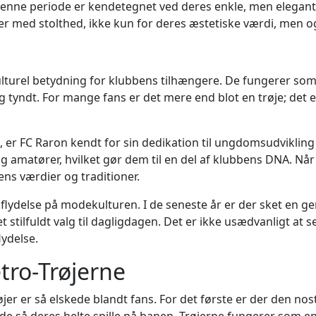
denne periode er kendetegnet ved deres enkle, men elegante
r med stolthed, ikke kun for deres æstetiske værdi, men o
lturel betydning for klubbens tilhængere. De fungerer som
g tyndt. For mange fans er det mere end blot en trøje; det 
, er FC Raron kendt for sin dedikation til ungdomsudvikling
og amatører, hvilket gør dem til en del af klubbens DNA. Når 
bens værdier og traditioner.
flydelse på modekulturen. I de seneste år er der sket en gen
tilfuldt valg til dagligdagen. Det er ikke usædvanligt at se f
ydelse.
tro-Trøjerne
trøjer er så elskede blandt fans. For det første er der den n