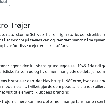
stil
ro-Trøjer
et naturskønne Schweiz, har en rig historie, der strækker si
å et symbol på fællesskab og identitet blandt både spillere 
g hvorfor disse trøjer er elsket af fans.
ndringer siden klubbens grundlæggelse i 1946. I de tidlige
teristiske farver, rød og hvid, men manglede de detaljer, som
ns historie er den, der blev brugt i 1980’erne, hvor designe
 moderne snit, hvilket gjorde dem populære blandt spiller
ev et vigtigt element i klubbens branding.
ev trøjerne mere kommercielle, men mange fans har en særli