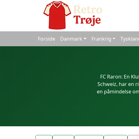
Forside
Danmark
Frankrig
Tysklan
FC Raron: En Klu
Schweiz, har en ri
en påmindelse om 