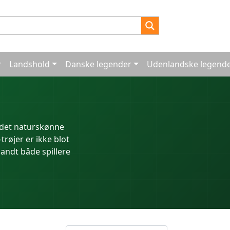
Landshold
Danske legender
Udenlandske legend
i det naturskønne
trøjer er ikke blot
andt både spillere