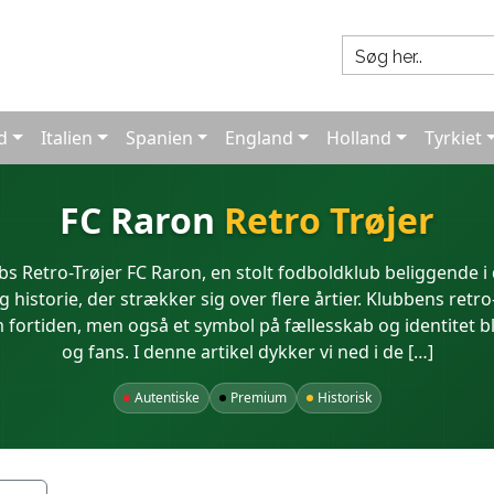
d
Italien
Spanien
England
Holland
Tyrkiet
FC Raron
Retro Trøjer
bs Retro-Trøjer FC Raron, en stolt fodboldklub beliggende 
g historie, der strækker sig over flere årtier. Klubbens retro-
fortiden, men også et symbol på fællesskab og identitet bl
og fans. I denne artikel dykker vi ned i de […]
Autentiske
Premium
Historisk