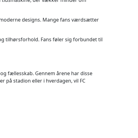
 en tidsmaskine, der vækker minder om
fra moderne designs. Mange fans værdsætter
 tilhørsforhold. Fans føler sig forbundet til
ng og fællesskab. Gennem årene har disse
r på stadion eller i hverdagen, vil FC