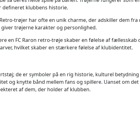
r de så deres helte spille på banen. Trøjerne fungerer som
 defineret klubbens historie.
. Retro-trøjer har ofte en unik charme, der adskiller dem 
 giver trøjerne karakter og personlighed.
e en FC Raron retro-trøje skaber en følelse af fællesskab og
ver, hvilket skaber en stærkere følelse af klubidentitet.
rtstøj; de er symboler på en rig historie, kulturel betydni
itet og knytte bånd mellem fans og spillere. Uanset om det e
pekteret af dem, der holder af klubben.