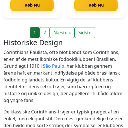
Køb Nu
Køb Nu
1
2
Næste »
Sidste
Historiske Design
Corinthians Paulista, ofte blot kendt som Corinthians,
er en af de mest ikoniske fodboldklubber i Brasilien.
Grundlagt i 1910 i
São Paulo
, har klubben gennem
årene haft en markant indflydelse på både brasiliansk
fodbold og landets kultur. En vigtig del af klubbens
identitet er dens retro-trøjer, som bærer på en rig
historie og unikke design, der appellerer til både ældre
og yngre fans.
De klassiske Corinthians-trøjer er typisk præget af en
enkel, men elegant stil. Den mest genkendelige trøje er
den hvide med sorte striber, der symboliserer klubbens