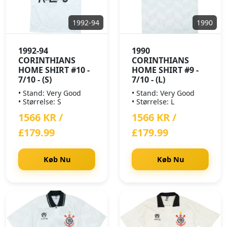
1992-94
1990
1992-94
1990
CORINTHIANS
CORINTHIANS
HOME SHIRT #10 -
HOME SHIRT #9 -
7/10 - (S)
7/10 - (L)
• Stand: Very Good
• Stand: Very Good
• Størrelse: S
• Størrelse: L
1566 KR /
1566 KR /
£179.99
£179.99
Køb Nu
Køb Nu