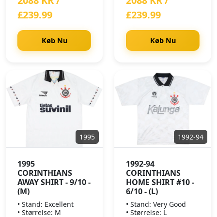
2088 KR /
2088 KR /
£239.99
£239.99
Køb Nu
Køb Nu
1995
1992-94
1995
1992-94
CORINTHIANS
CORINTHIANS
AWAY SHIRT - 9/10 -
HOME SHIRT #10 -
(M)
6/10 - (L)
• Stand: Excellent
• Stand: Very Good
• Størrelse: M
• Størrelse: L