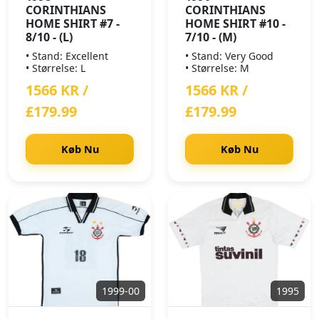
CORINTHIANS
CORINTHIANS
HOME SHIRT #7 -
HOME SHIRT #10 -
8/10 - (L)
7/10 - (M)
• Stand: Excellent
• Stand: Very Good
• Størrelse: L
• Størrelse: M
1566 KR /
1566 KR /
£179.99
£179.99
Køb Nu
Køb Nu
1999-00
1995