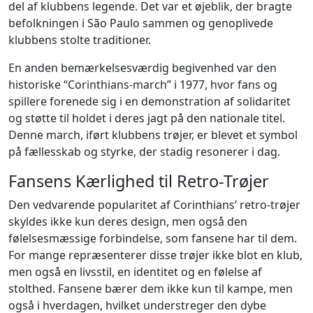
del af klubbens legende. Det var et øjeblik, der bragte
befolkningen i São Paulo sammen og genoplivede
klubbens stolte traditioner.
En anden bemærkelsesværdig begivenhed var den
historiske “Corinthians-march” i 1977, hvor fans og
spillere forenede sig i en demonstration af solidaritet
og støtte til holdet i deres jagt på den nationale titel.
Denne march, iført klubbens trøjer, er blevet et symbol
på fællesskab og styrke, der stadig resonerer i dag.
Fansens Kærlighed til Retro-Trøjer
Den vedvarende popularitet af Corinthians’ retro-trøjer
skyldes ikke kun deres design, men også den
følelsesmæssige forbindelse, som fansene har til dem.
For mange repræsenterer disse trøjer ikke blot en klub,
men også en livsstil, en identitet og en følelse af
stolthed. Fansene bærer dem ikke kun til kampe, men
også i hverdagen, hvilket understreger den dybe