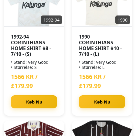
1992-94
1990
1992-94
1990
CORINTHIANS
CORINTHIANS
HOME SHIRT #8 -
HOME SHIRT #10 -
7/10 - (S)
7/10 - (L)
• Stand: Very Good
• Stand: Very Good
• Størrelse: S
• Størrelse: L
1566 KR /
1566 KR /
£179.99
£179.99
Køb Nu
Køb Nu