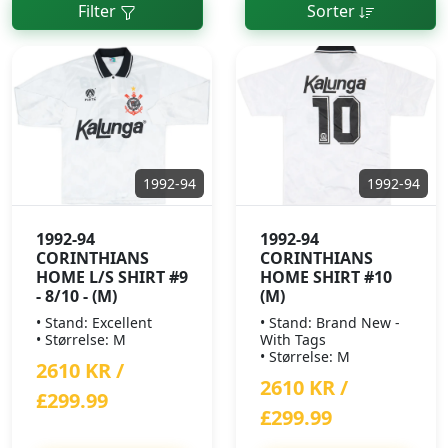
Filter
Sorter
1992-94
1992-94
1992-94
1992-94
CORINTHIANS
CORINTHIANS
HOME L/S SHIRT #9
HOME SHIRT #10
- 8/10 - (M)
(M)
• Stand: Excellent
• Stand: Brand New -
• Størrelse: M
With Tags
• Størrelse: M
2610 KR /
2610 KR /
£299.99
£299.99