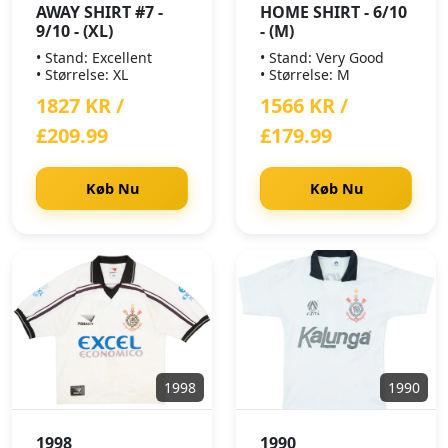
AWAY SHIRT #7 -
HOME SHIRT - 6/10
9/10 - (XL)
- (M)
• Stand: Excellent
• Stand: Very Good
• Størrelse: XL
• Størrelse: M
1827 KR /
1566 KR /
£209.99
£179.99
Køb Nu
Køb Nu
1998
1990
1998
1990