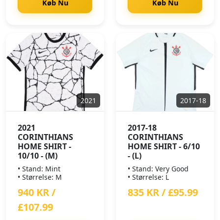
Køb Nu
Køb Nu
2021
2017-18
2021
2017-18
CORINTHIANS
CORINTHIANS
HOME SHIRT -
HOME SHIRT - 6/10
10/10 - (M)
- (L)
• Stand: Mint
• Stand: Very Good
• Størrelse: M
• Størrelse: L
940 KR /
835 KR / £95.99
£107.99