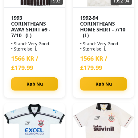
1993
1992-94
1993
1992-94
CORINTHIANS
CORINTHIANS
AWAY SHIRT #9 -
HOME SHIRT - 7/10
7/10 - (L)
- (L)
• Stand: Very Good
• Stand: Very Good
• Størrelse: L
• Størrelse: L
1566 KR /
1566 KR /
£179.99
£179.99
Køb Nu
Køb Nu