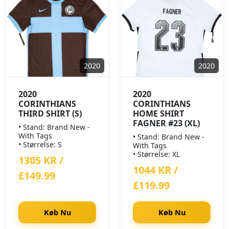
2020
2020
2020
2020
CORINTHIANS
CORINTHIANS
THIRD SHIRT (S)
HOME SHIRT
FAGNER #23 (XL)
• Stand: Brand New -
With Tags
• Stand: Brand New -
• Størrelse: S
With Tags
• Størrelse: XL
1305 KR /
1044 KR /
£149.99
£119.99
Køb Nu
Køb Nu