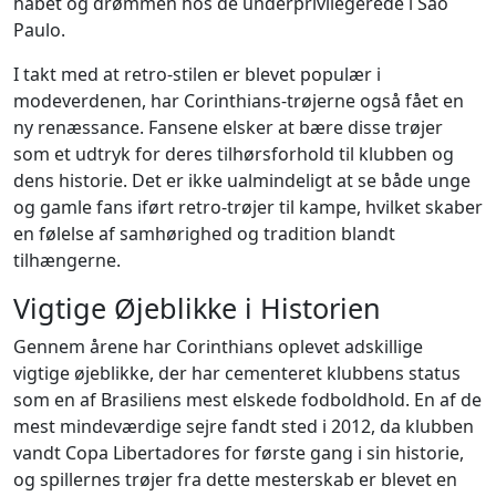
håbet og drømmen hos de underprivilegerede i São
Paulo.
I takt med at retro-stilen er blevet populær i
modeverdenen, har Corinthians-trøjerne også fået en
ny renæssance. Fansene elsker at bære disse trøjer
som et udtryk for deres tilhørsforhold til klubben og
dens historie. Det er ikke ualmindeligt at se både unge
og gamle fans iført retro-trøjer til kampe, hvilket skaber
en følelse af samhørighed og tradition blandt
tilhængerne.
Vigtige Øjeblikke i Historien
Gennem årene har Corinthians oplevet adskillige
vigtige øjeblikke, der har cementeret klubbens status
som en af Brasiliens mest elskede fodboldhold. En af de
mest mindeværdige sejre fandt sted i 2012, da klubben
vandt Copa Libertadores for første gang i sin historie,
og spillernes trøjer fra dette mesterskab er blevet en