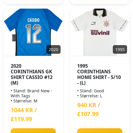
2020
1995
2020
1995
CORINTHIANS GK
CORINTHIANS
SHIRT CASSIO #12
HOME SHIRT - 5/10
(M)
- (L)
• Stand: Brand New -
• Stand: Good
With Tags
• Størrelse: L
• Størrelse: M
940 KR /
1044 KR /
£107.99
£119.99