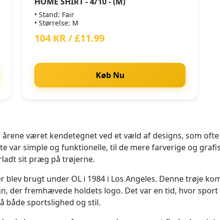
HOME SHIRT - 4/10 - (M)
• Stand: Fair
• Størrelse: M
104 KR / £11.99
Køb Nu
 årene været kendetegnet ved et væld af designs, som ofte 
ofte var simple og funktionelle, til de mere farverige og gr
ladt sit præg på trøjerne.
er blev brugt under OL i 1984 i Los Angeles. Denne trøje kom
ign, der fremhævede holdets logo. Det var en tid, hvor sp
å både sportslighed og stil.