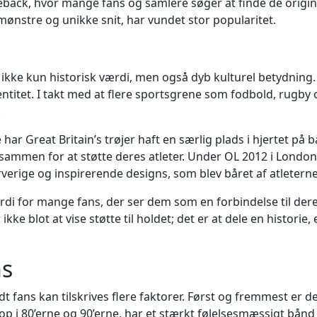
eback, hvor mange fans og samlere søger at finde de origina
mønstre og unikke snit, har vundet stor popularitet.
r ikke kun historisk værdi, men også dyb kulturel betydning
g identitet. I takt med at flere sportsgrene som fodbold, ru
.
har Great Britain’s trøjer haft en særlig plads i hjertet på 
 sammen for at støtte deres atleter. Under OL 2012 i London 
erige og inspirerende designs, som blev båret af atleterne
di for mange fans, der ser dem som en forbindelse til der
ke blot at vise støtte til holdet; det er at dele en historie, 
ns
t fans kan tilskrives flere faktorer. Først og fremmest er d
p i 80’erne og 90’erne, har et stærkt følelsesmæssigt bånd