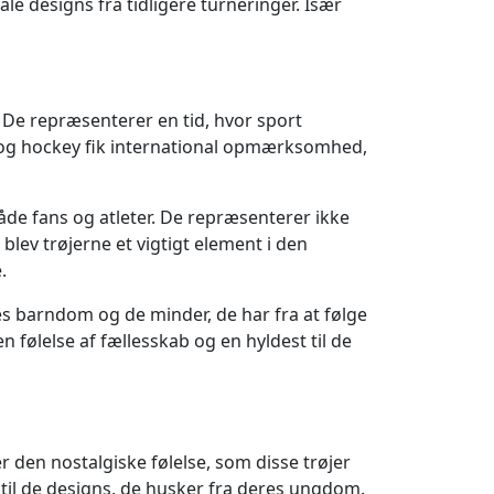
le designs fra tidligere turneringer. Især
. De repræsenterer en tid, hvor sport
gby og hockey fik international opmærksomhed,
både fans og atleter. De repræsenterer ikke
blev trøjerne et vigtigt element i den
.
es barndom og de minder, de har fra at følge
en følelse af fællesskab og en hyldest til de
er den nostalgiske følelse, som disse trøjer
 til de designs, de husker fra deres ungdom.