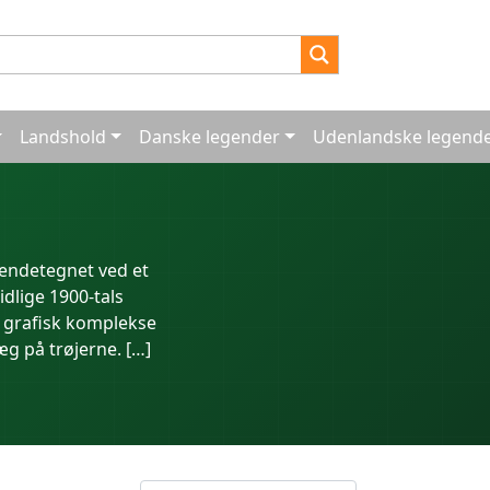
Landshold
Danske legender
Udenlandske legend
kendetegnet ved et
idlige 1900-tals
og grafisk komplekse
æg på trøjerne. […]