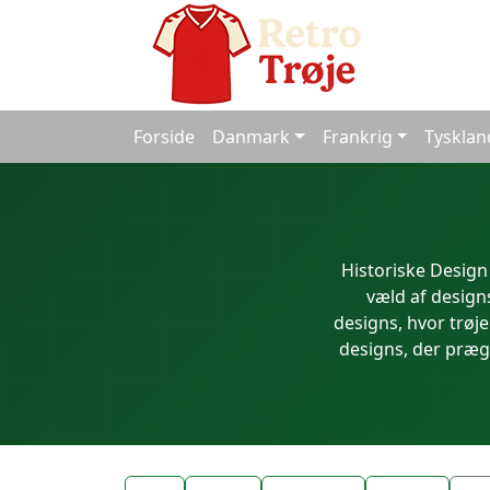
Forside
Danmark
Frankrig
Tysklan
Historiske Design
væld af designs
designs, hvor trøje
designs, der præge