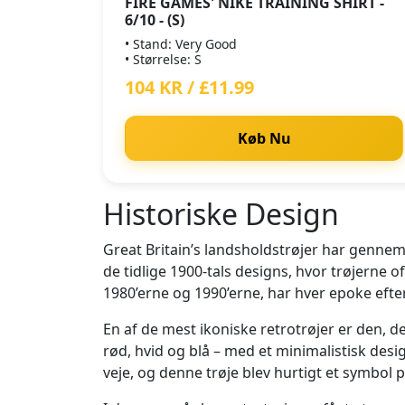
FIRE GAMES' NIKE TRAINING SHIRT -
6/10 - (S)
• Stand: Very Good
• Størrelse: S
104 KR / £11.99
Køb Nu
Historiske Design
Great Britain’s landsholdstrøjer har gennem
de tidlige 1900-tals designs, hvor trøjerne 
1980’erne og 1990’erne, har hver epoke efter
En af de mest ikoniske retrotrøjer er den, d
rød, hvid og blå – med et minimalistisk des
veje, og denne trøje blev hurtigt et symbol p