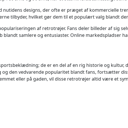
 nutidens designs, der ofte er præget af kommercielle tren
erne tilbyder, hvilket gør dem til et populært valg blandt d
populariseringen af retrotrøjer. Fans deler billeder af sig sel
ab blandt samlere og entusiaster. Online markedspladser har
 sportsbeklædning; de er en del af en rig historie og kultu
ng og den vedvarende popularitet blandt fans, fortsætter di
emmet eller på gaden, vil disse retrotrøjer altid være et sym