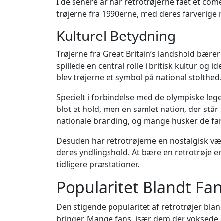
I de senere år har retrotrøjerne fået et com
trøjerne fra 1990erne, med deres farverige 
Kulturel Betydning
Trøjerne fra Great Britain’s landshold bære
spillede en central rolle i britisk kultur o
blev trøjerne et symbol på national stolthed
Specielt i forbindelse med de olympiske lege 
blot et hold, men en samlet nation, der står
nationale branding, og mange husker de farv
Desuden har retrotrøjerne en nostalgisk vær
deres yndlingshold. At bære en retrotrøje er ik
tidligere præstationer.
Popularitet Blandt Fa
Den stigende popularitet af retrotrøjer bland
bringer. Mange fans, især dem der voksede o