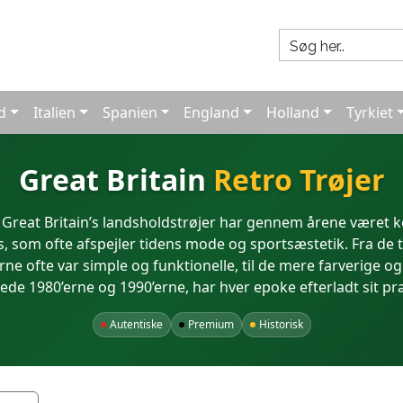
d
Italien
Spanien
England
Holland
Tyrkiet
Great Britain
Retro Trøjer
 Great Britain’s landsholdstrøjer har gennem årene været 
, som ofte afspejler tidens mode og sportsæstetik. Fra de t
rne ofte var simple og funktionelle, til de mere farverige 
de 1980’erne og 1990’erne, har hver epoke efterladt sit pr
Autentiske
Premium
Historisk