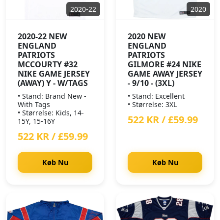
2020-22
2020
2020-22 NEW
2020 NEW
ENGLAND
ENGLAND
PATRIOTS
PATRIOTS
MCCOURTY #32
GILMORE #24 NIKE
NIKE GAME JERSEY
GAME AWAY JERSEY
(AWAY) Y - W/TAGS
- 9/10 - (3XL)
• Stand: Brand New -
• Stand: Excellent
With Tags
• Størrelse: 3XL
• Størrelse: Kids, 14-
522 KR / £59.99
15Y, 15-16Y
522 KR / £59.99
Køb Nu
Køb Nu