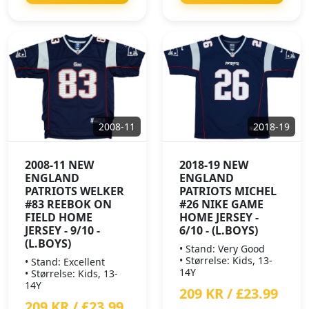
2008-11
2018-19
2008-11 NEW
2018-19 NEW
ENGLAND
ENGLAND
PATRIOTS WELKER
PATRIOTS MICHEL
#83 REEBOK ON
#26 NIKE GAME
FIELD HOME
HOME JERSEY -
JERSEY - 9/10 -
6/10 - (L.BOYS)
(L.BOYS)
• Stand: Very Good
• Størrelse: Kids, 13-
• Stand: Excellent
14Y
• Størrelse: Kids, 13-
14Y
209 KR / £23.99
209 KR / £23.99