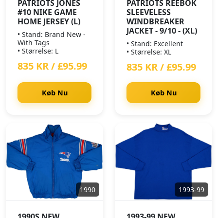
PATRIOTS JONES
PATRIOTS REEBOK
#10 NIKE GAME
SLEEVELESS
HOME JERSEY (L)
WINDBREAKER
JACKET - 9/10 - (XL)
• Stand: Brand New -
With Tags
• Stand: Excellent
• Størrelse: L
• Størrelse: XL
835 KR / £95.99
835 KR / £95.99
Køb Nu
Køb Nu
1990
1993-99
1990S NEW
1993-99 NEW