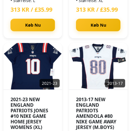
• Størrelse: L
• Størrelse: XL
313 KR / £35.99
313 KR / £35.99
Køb Nu
Køb Nu
2021-23
2013-17
2021-23 NEW
2013-17 NEW
ENGLAND
ENGLAND
PATRIOTS JONES
PATRIOTS
#10 NIKE GAME
AMENDOLA #80
HOME JERSEY
NIKE GAME AWAY
WOMENS (XL)
JERSEY (M.BOYS)