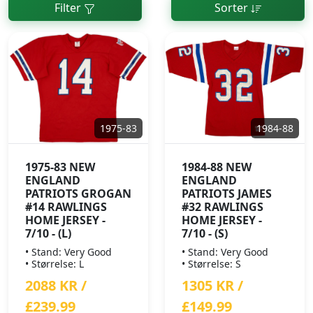
Filter
Sorter
1975-83
1984-88
1975-83 NEW
1984-88 NEW
ENGLAND
ENGLAND
PATRIOTS GROGAN
PATRIOTS JAMES
#14 RAWLINGS
#32 RAWLINGS
HOME JERSEY -
HOME JERSEY -
7/10 - (L)
7/10 - (S)
• Stand: Very Good
• Stand: Very Good
• Størrelse: L
• Størrelse: S
2088 KR /
1305 KR /
£239.99
£149.99