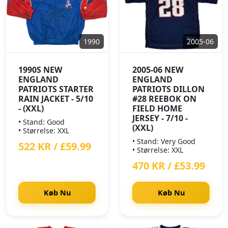
1990
2005-06
1990S NEW
2005-06 NEW
ENGLAND
ENGLAND
PATRIOTS STARTER
PATRIOTS DILLON
RAIN JACKET - 5/10
#28 REEBOK ON
- (XXL)
FIELD HOME
JERSEY - 7/10 -
• Stand: Good
(XXL)
• Størrelse: XXL
• Stand: Very Good
522 KR / £59.99
• Størrelse: XXL
470 KR / £53.99
Køb Nu
Køb Nu