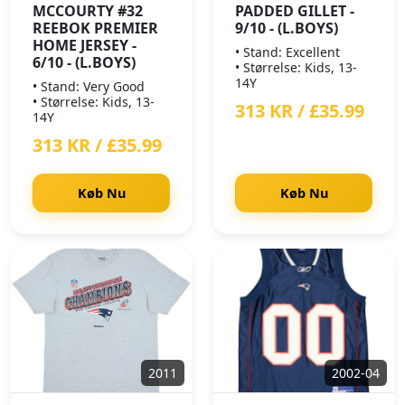
MCCOURTY #32
PADDED GILLET -
REEBOK PREMIER
9/10 - (L.BOYS)
HOME JERSEY -
• Stand: Excellent
6/10 - (L.BOYS)
• Størrelse: Kids, 13-
14Y
• Stand: Very Good
• Størrelse: Kids, 13-
313 KR / £35.99
14Y
313 KR / £35.99
Køb Nu
Køb Nu
2011
2002-04