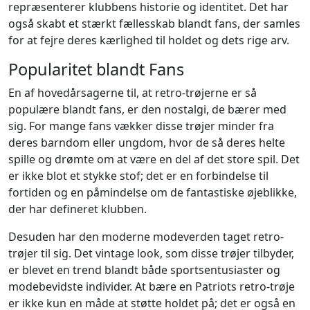
repræsenterer klubbens historie og identitet. Det har
også skabt et stærkt fællesskab blandt fans, der samles
for at fejre deres kærlighed til holdet og dets rige arv.
Popularitet blandt Fans
En af hovedårsagerne til, at retro-trøjerne er så
populære blandt fans, er den nostalgi, de bærer med
sig. For mange fans vækker disse trøjer minder fra
deres barndom eller ungdom, hvor de så deres helte
spille og drømte om at være en del af det store spil. Det
er ikke blot et stykke stof; det er en forbindelse til
fortiden og en påmindelse om de fantastiske øjeblikke,
der har defineret klubben.
Desuden har den moderne modeverden taget retro-
trøjer til sig. Det vintage look, som disse trøjer tilbyder,
er blevet en trend blandt både sportsentusiaster og
modebevidste individer. At bære en Patriots retro-trøje
er ikke kun en måde at støtte holdet på; det er også en