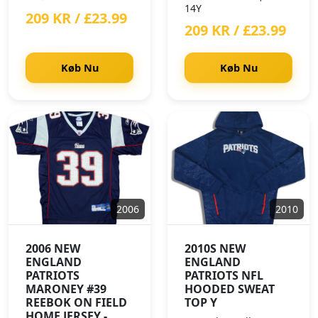
14Y
209 KR / £23.99
209 KR / £23.99
Køb Nu
Køb Nu
2006
2010
2006 NEW
2010S NEW
ENGLAND
ENGLAND
PATRIOTS
PATRIOTS NFL
MARONEY #39
HOODED SWEAT
REEBOK ON FIELD
TOP Y
HOME JERSEY -