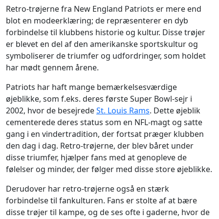
Retro-trøjerne fra New England Patriots er mere end
blot en modeerklæring; de repræsenterer en dyb
forbindelse til klubbens historie og kultur. Disse trøjer
er blevet en del af den amerikanske sportskultur og
symboliserer de triumfer og udfordringer, som holdet
har mødt gennem årene.
Patriots har haft mange bemærkelsesværdige
øjeblikke, som f.eks. deres første Super Bowl-sejr i
2002, hvor de besejrede
St. Louis Rams
. Dette øjeblik
cementerede deres status som en NFL-magt og satte
gang i en vindertradition, der fortsat præger klubben
den dag i dag. Retro-trøjerne, der blev båret under
disse triumfer, hjælper fans med at genopleve de
følelser og minder, der følger med disse store øjeblikke.
Derudover har retro-trøjerne også en stærk
forbindelse til fankulturen. Fans er stolte af at bære
disse trøjer til kampe, og de ses ofte i gaderne, hvor de