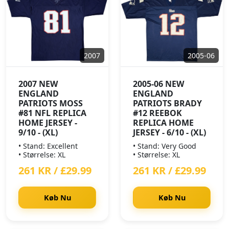
2007
2005-06
2007 NEW
2005-06 NEW
ENGLAND
ENGLAND
PATRIOTS MOSS
PATRIOTS BRADY
#81 NFL REPLICA
#12 REEBOK
HOME JERSEY -
REPLICA HOME
9/10 - (XL)
JERSEY - 6/10 - (XL)
• Stand: Excellent
• Stand: Very Good
• Størrelse: XL
• Størrelse: XL
261 KR / £29.99
261 KR / £29.99
Køb Nu
Køb Nu