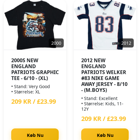
2000
2012
2000S NEW
2012 NEW
ENGLAND
ENGLAND
PATRIOTS GRAPHIC
PATRIOTS WELKER
TEE - 6/10 - (XL)
#83 NIKE GAME
AWAY JERSEY - 8/10
• Stand: Very Good
- (M.BOYS)
• Størrelse: XL
• Stand: Excellent
209 KR / £23.99
• Størrelse: Kids, 11-
12Y
209 KR / £23.99
Køb Nu
Køb Nu