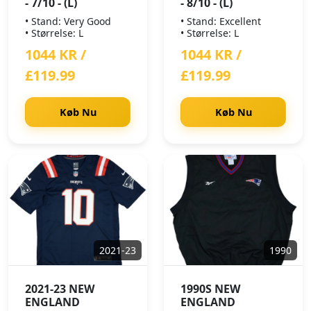
- 7/10 - (L)
- 8/10 - (L)
• Stand: Very Good
• Stand: Excellent
• Størrelse: L
• Størrelse: L
1044 KR /
1044 KR /
£119.99
£119.99
Køb Nu
Køb Nu
2021-23
1990
2021-23 NEW
1990S NEW
ENGLAND
ENGLAND