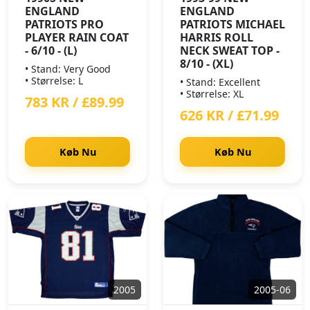
ENGLAND
ENGLAND
PATRIOTS PRO
PATRIOTS MICHAEL
PLAYER RAIN COAT
HARRIS ROLL
- 6/10 - (L)
NECK SWEAT TOP -
8/10 - (XL)
• Stand: Very Good
• Størrelse: L
• Stand: Excellent
• Størrelse: XL
783 KR / £89.99
626 KR / £71.99
Køb Nu
Køb Nu
2005
2005-06