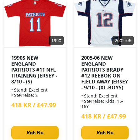
1990
2005-06
1990S NEW
2005-06 NEW
ENGLAND
ENGLAND
PATRIOTS #11 NFL
PATRIOTS BRADY
TRAINING JERSEY -
#12 REEBOK ON
8/10 - (S)
FIELD AWAY JERSEY
- 9/10 - (XL.BOYS)
• Stand: Excellent
• Størrelse: S
• Stand: Excellent
• Størrelse: Kids, 15-
418 KR / £47.99
16Y
418 KR / £47.99
Køb Nu
Køb Nu