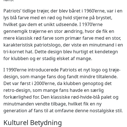
Patriots’ tidlige trøjer, der blev båret i 1960’erne, var i en
lys blå farve med en rød og hvid stjerne på brystet,
hvilket gav dem et unikt udseende. I 1970’erne
gennemgik trøjerne en stor ændring, hvor de fik en
mere klassisk rød farve som primær farve med en stor,
karakteristisk patriotslogo, der viste en minutmand i en
tri-kornet hat. Dette design blev hurtigt et kendetegn
for klubben og er stadig elsket af mange.
I 1990’erne introducerede Patriots et nyt logo og trøje-
design, som mange fans dog fandt mindre tiltalende.
Det var først i 2000’erne, da klubben genoptog det
retro-design, som mange fans havde en særlig
forkærlighed for. Den klassiske rød-hvide-blå palet og
minutmanden vendte tilbage, hvilket fik en ny
generation af fans til at omfavne denne nostalgiske stil.
Kulturel Betydning