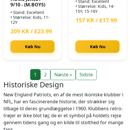
• Stand: Excellent
9/10 - (M.BOYS)
• Størrelse: Kids, 14-
15Y, 15-16Y
• Stand: Excellent
• Størrelse: Kids, 11-
157 KR / £17.99
12Y
209 KR / £23.99
Køb Nu
Køb Nu
1
2
Næste »
Sidste
Historiske Design
New England Patriots, en af de mest ikoniske klubber i
NFL, har en fascinerende historie, der strækker sig
tilbage til deres grundlæggelse i 1960. Klubbens retro-
trøjer er ikke blot tøj; de er et symbol på holdets rejse
gennem tidens gang og en kilde til stolthed for mange
fans.