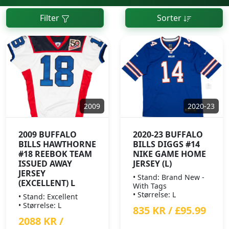
Filter
Sorter
2009
2020-23
2009 BUFFALO
2020-23 BUFFALO
BILLS HAWTHORNE
BILLS DIGGS #14
#18 REEBOK TEAM
NIKE GAME HOME
ISSUED AWAY
JERSEY (L)
JERSEY
• Stand: Brand New -
(EXCELLENT) L
With Tags
• Størrelse: L
• Stand: Excellent
• Størrelse: L
835 KR / £95.99
2088 KR /