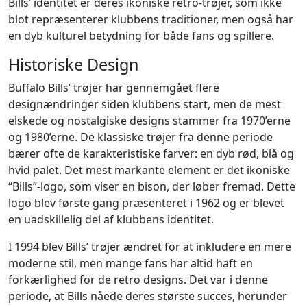
Bills’ identitet er deres ikoniske retro-trøjer, som ikke
blot repræsenterer klubbens traditioner, men også har
en dyb kulturel betydning for både fans og spillere.
Historiske Design
Buffalo Bills’ trøjer har gennemgået flere
designændringer siden klubbens start, men de mest
elskede og nostalgiske designs stammer fra 1970’erne
og 1980’erne. De klassiske trøjer fra denne periode
bærer ofte de karakteristiske farver: en dyb rød, blå og
hvid palet. Det mest markante element er det ikoniske
“Bills”-logo, som viser en bison, der løber fremad. Dette
logo blev første gang præsenteret i 1962 og er blevet
en uadskillelig del af klubbens identitet.
I 1994 blev Bills’ trøjer ændret for at inkludere en mere
moderne stil, men mange fans har altid haft en
forkærlighed for de retro designs. Det var i denne
periode, at Bills nåede deres største succes, herunder