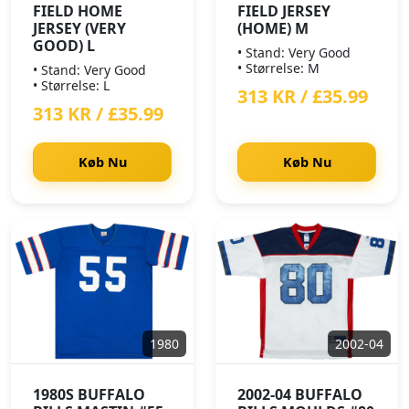
FIELD HOME
FIELD JERSEY
JERSEY (VERY
(HOME) M
GOOD) L
• Stand: Very Good
• Størrelse: M
• Stand: Very Good
• Størrelse: L
313 KR / £35.99
313 KR / £35.99
Køb Nu
Køb Nu
1980
2002-04
1980S BUFFALO
2002-04 BUFFALO