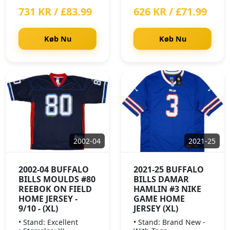
731 KR / £83.99
626 KR / £71.99
Køb Nu
Køb Nu
2002-04
2021-25
2002-04 BUFFALO
2021-25 BUFFALO
BILLS MOULDS #80
BILLS DAMAR
REEBOK ON FIELD
HAMLIN #3 NIKE
HOME JERSEY -
GAME HOME
9/10 - (XL)
JERSEY (XL)
• Stand: Excellent
• Stand: Brand New -