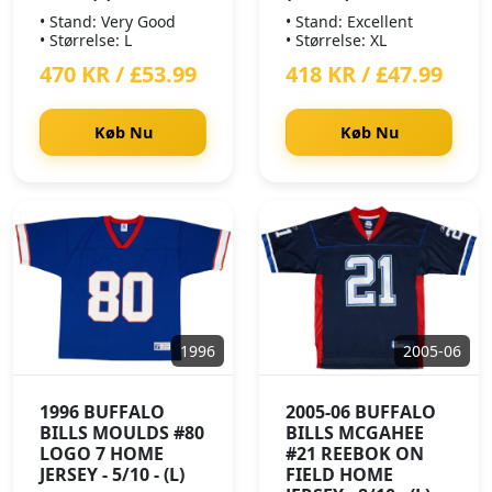
• Stand: Very Good
• Stand: Excellent
• Størrelse: L
• Størrelse: XL
470 KR / £53.99
418 KR / £47.99
Køb Nu
Køb Nu
1996
2005-06
1996 BUFFALO
2005-06 BUFFALO
BILLS MOULDS #80
BILLS MCGAHEE
LOGO 7 HOME
#21 REEBOK ON
JERSEY - 5/10 - (L)
FIELD HOME