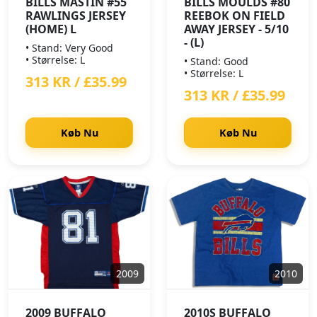
BILLS MASTIN #55
BILLS MOULDS #80
RAWLINGS JERSEY
REEBOK ON FIELD
(HOME) L
AWAY JERSEY - 5/10
- (L)
• Stand: Very Good
• Størrelse: L
• Stand: Good
• Størrelse: L
313 KR / £35.99
313 KR / £35.99
Køb Nu
Køb Nu
2009
2010
2009 BUFFALO
2010S BUFFALO