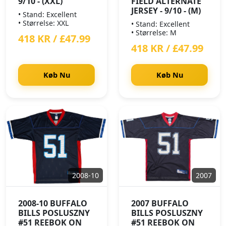
9/10 - (XXL)
FIELD ALTERNATE
JERSEY - 9/10 - (M)
• Stand: Excellent
• Størrelse: XXL
• Stand: Excellent
• Størrelse: M
418 KR / £47.99
418 KR / £47.99
Køb Nu
Køb Nu
2008-10
2007
2008-10 BUFFALO
2007 BUFFALO
BILLS POSLUSZNY
BILLS POSLUSZNY
#51 REEBOK ON
#51 REEBOK ON