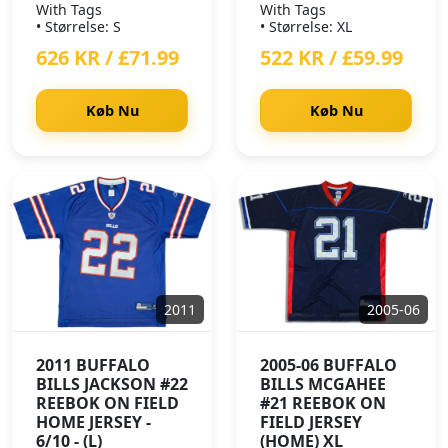
With Tags
With Tags
• Størrelse: S
• Størrelse: XL
626 KR / £71.99
522 KR / £59.99
Køb Nu
Køb Nu
2011
2005-06
2011 BUFFALO
2005-06 BUFFALO
BILLS JACKSON #22
BILLS MCGAHEE
REEBOK ON FIELD
#21 REEBOK ON
HOME JERSEY -
FIELD JERSEY
6/10 - (L)
(HOME) XL