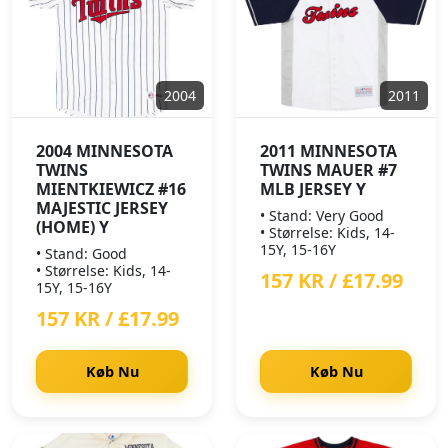
2004
2011
2004 MINNESOTA
2011 MINNESOTA
TWINS
TWINS MAUER #7
MIENTKIEWICZ #16
MLB JERSEY Y
MAJESTIC JERSEY
• Stand: Very Good
(HOME) Y
• Størrelse: Kids, 14-
15Y, 15-16Y
• Stand: Good
• Størrelse: Kids, 14-
157 KR / £17.99
15Y, 15-16Y
157 KR / £17.99
Køb Nu
Køb Nu