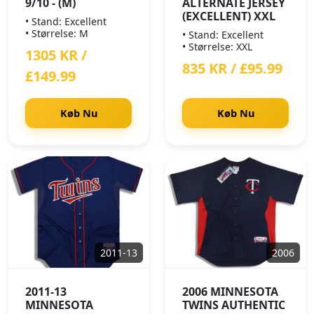
9/10 - (M)
ALTERNATE JERSEY
(EXCELLENT) XXL
• Stand: Excellent
• Størrelse: M
• Stand: Excellent
• Størrelse: XXL
1305 KR /
835 KR / £95.99
£149.99
Køb Nu
Køb Nu
2011-13
2006
2011-13
2006 MINNESOTA
MINNESOTA
TWINS AUTHENTIC