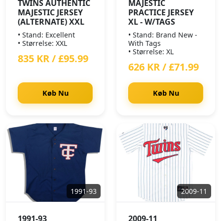
TWINS AUTHENTIC
MAJESTIC
MAJESTIC JERSEY
PRACTICE JERSEY
(ALTERNATE) XXL
XL - W/TAGS
• Stand: Excellent
• Stand: Brand New -
• Størrelse: XXL
With Tags
• Størrelse: XL
835 KR / £95.99
626 KR / £71.99
Køb Nu
Køb Nu
1991-93
2009-11
1991-93
2009-11