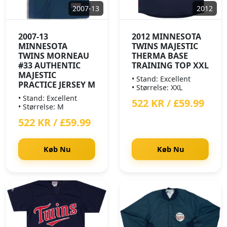
2007-13
2012
2007-13
2012 MINNESOTA
MINNESOTA
TWINS MAJESTIC
TWINS MORNEAU
THERMA BASE
#33 AUTHENTIC
TRAINING TOP XXL
MAJESTIC
• Stand: Excellent
PRACTICE JERSEY M
• Størrelse: XXL
• Stand: Excellent
522 KR / £59.99
• Størrelse: M
522 KR / £59.99
Køb Nu
Køb Nu