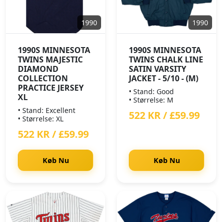
1990
1990
1990S MINNESOTA
1990S MINNESOTA
TWINS MAJESTIC
TWINS CHALK LINE
DIAMOND
SATIN VARSITY
COLLECTION
JACKET - 5/10 - (M)
PRACTICE JERSEY
• Stand: Good
XL
• Størrelse: M
• Stand: Excellent
522 KR / £59.99
• Størrelse: XL
522 KR / £59.99
Køb Nu
Køb Nu