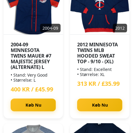
2004-09
2012
2004-09
2012 MINNESOTA
MINNESOTA
TWINS MLB
TWINS MAUER #7
HOODED SWEAT
MAJESTIC JERSEY
TOP - 9/10 - (XL)
(ALTERNATE) L
• Stand: Excellent
• Størrelse: XL
• Stand: Very Good
• Størrelse: L
313 KR / £35.99
400 KR / £45.99
Køb Nu
Køb Nu