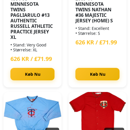
MINNESOTA
MINNESOTA
TWINS
TWINS NATHAN
PAGLIARULO #13
#36 MAJESTIC
AUTHENTIC
JERSEY (HOME) S
RUSSELL ATHLETIC
• Stand: Excellent
PRACTICE JERSEY
• Størrelse: S
XL
626 KR / £71.99
• Stand: Very Good
• Størrelse: XL
626 KR / £71.99
Køb Nu
Køb Nu