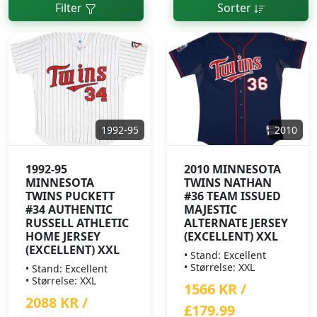
Filter
Sorter
1992-95
2010
1992-95
2010 MINNESOTA
MINNESOTA
TWINS NATHAN
TWINS PUCKETT
#36 TEAM ISSUED
#34 AUTHENTIC
MAJESTIC
RUSSELL ATHLETIC
ALTERNATE JERSEY
HOME JERSEY
(EXCELLENT) XXL
(EXCELLENT) XXL
• Stand: Excellent
• Størrelse: XXL
• Stand: Excellent
• Størrelse: XXL
1566 KR /
2088 KR /
£179.99