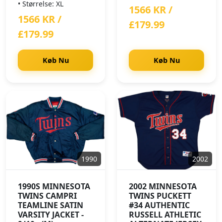
• Størrelse: XL
1566 KR /
1566 KR /
£179.99
£179.99
Køb Nu
Køb Nu
1990
2002
1990S MINNESOTA
2002 MINNESOTA
TWINS CAMPRI
TWINS PUCKETT
TEAMLINE SATIN
#34 AUTHENTIC
VARSITY JACKET -
RUSSELL ATHLETIC