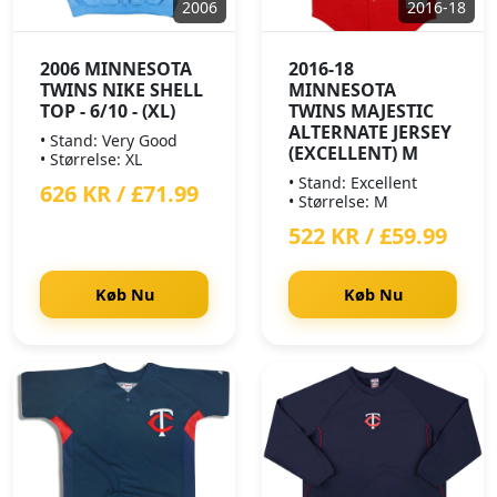
2006
2016-18
2006 MINNESOTA
2016-18
TWINS NIKE SHELL
MINNESOTA
TOP - 6/10 - (XL)
TWINS MAJESTIC
ALTERNATE JERSEY
• Stand: Very Good
(EXCELLENT) M
• Størrelse: XL
• Stand: Excellent
626 KR / £71.99
• Størrelse: M
522 KR / £59.99
Køb Nu
Køb Nu